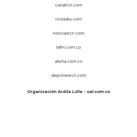
canalrcn.com
rcnradio.com
noticiasrcn.com
lafm.com.co
alerta.com.co
deportesrcn.com
Organización Ardila Lülle - oal.com.co