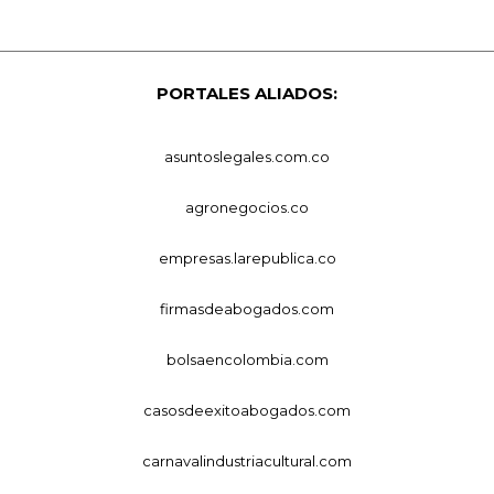
PORTALES ALIADOS:
asuntoslegales.com.co
agronegocios.co
empresas.larepublica.co
firmasdeabogados.com
bolsaencolombia.com
casosdeexitoabogados.com
carnavalindustriacultural.com