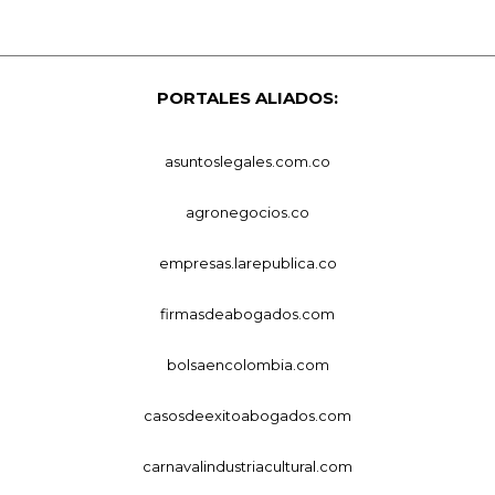
PORTALES ALIADOS:
asuntoslegales.com.co
agronegocios.co
empresas.larepublica.co
firmasdeabogados.com
bolsaencolombia.com
casosdeexitoabogados.com
carnavalindustriacultural.com