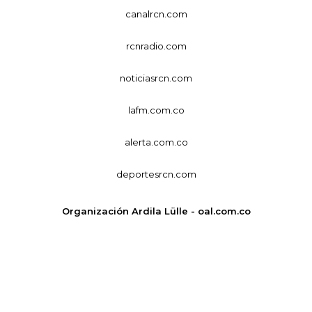
canalrcn.com
rcnradio.com
noticiasrcn.com
lafm.com.co
alerta.com.co
deportesrcn.com
Organización Ardila Lülle - oal.com.co