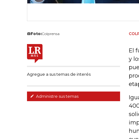
Foto:
Colprensa
COL
El 
y l
pue
Agregue a sus temas de interés
pro
eta
Administre sus temas
Igu
400
sol
imp
hum