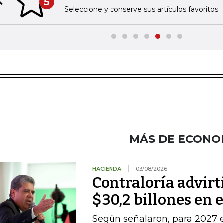
5
Previous slide
Seleccione y conserve sus artículos favoritos
MÁS DE ECONO
HACIENDA
03/08/2026
Contraloría advirt
$30,2 billones en 
Según señalaron, para 2027 e