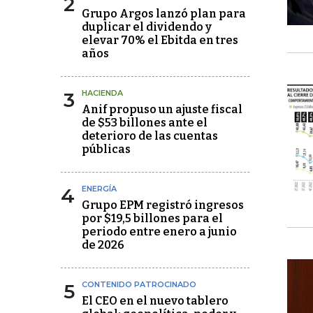
2
Grupo Argos lanzó plan para
duplicar el dividendo y
elevar 70% el Ebitda en tres
años
3
HACIENDA
Anif propuso un ajuste fiscal
de $53 billones ante el
deterioro de las cuentas
públicas
4
ENERGÍA
Grupo EPM registró ingresos
por $19,5 billones para el
periodo entre enero a junio
de 2026
5
CONTENIDO PATROCINADO
El CEO en el nuevo tablero