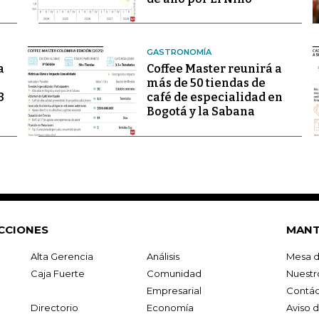
GASTRONOMÍA
a
Coffee Master reunirá a
más de 50 tiendas de
3
café de especialidad en
Bogotá y la Sabana
CCIONES
MANT
Alta Gerencia
Análisis
Mesa d
Caja Fuerte
Comunidad
Nuestr
Empresarial
Contác
Directorio
Economía
Aviso 