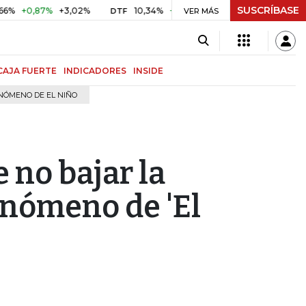
SUSCRÍBASE
0,87%
+3,02%
10,34%
+0,10%
+0,98%
$ 416,81
+$ 0
DTF
VER MÁS
UVR
CAJA FUERTE
INDICADORES
INSIDE
NÓMENO DE EL NIÑO
 no bajar la
enómeno de 'El