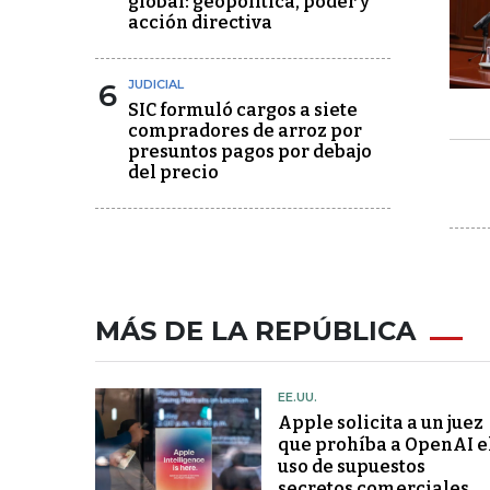
global: geopolítica, poder y
acción directiva
6
JUDICIAL
SIC formuló cargos a siete
compradores de arroz por
presuntos pagos por debajo
del precio
MÁS DE LA REPÚBLICA
EE.UU.
Apple solicita a un juez
que prohíba a OpenAI e
uso de supuestos
secretos comerciales