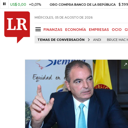
S$ 0,00
+0,01%
$ 399.745,16
ORO COMPRA BANCO DE LA REPÚBLICA
MIÉRCOLES, 05 DE AGOSTO DE 2026
FINANZAS
ECONOMÍA
EMPRESAS
OCIO
G
TEMAS DE CONVERSACIÓN
ANDI
BRUCE MAC 