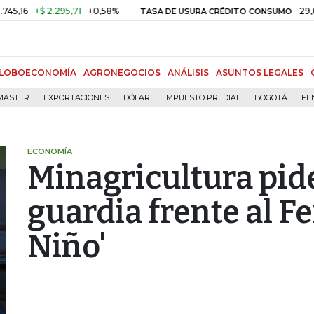
+$ 2.295,71
+0,58%
29,66%
+
TASA DE USURA CRÉDITO CONSUMO
LOBOECONOMÍA
AGRONEGOCIOS
ANÁLISIS
ASUNTOS LEGALES
MASTER
EXPORTACIONES
DÓLAR
IMPUESTO PREDIAL
BOGOTÁ
FE
ECONOMÍA
Minagricultura pide
guardia frente al F
Niño'