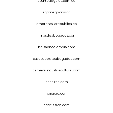
asuntoslegales.com.co
agronegocios.co
empresas.larepublica.co
firmasdeabogados.com
bolsaencolombia.com
casosdeexitoabogados.com
carnavalindustriacultural.com
canalrcn.com
rcnradio.com
noticiasrcn.com