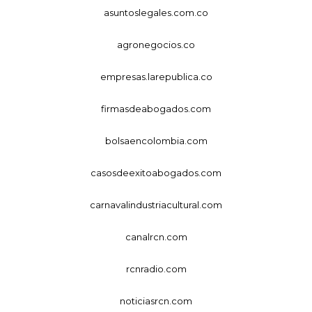
asuntoslegales.com.co
agronegocios.co
empresas.larepublica.co
firmasdeabogados.com
bolsaencolombia.com
casosdeexitoabogados.com
carnavalindustriacultural.com
canalrcn.com
rcnradio.com
noticiasrcn.com