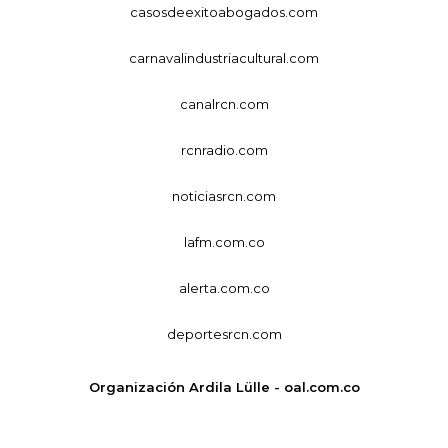
casosdeexitoabogados.com
carnavalindustriacultural.com
canalrcn.com
rcnradio.com
noticiasrcn.com
lafm.com.co
alerta.com.co
deportesrcn.com
Organización Ardila Lülle - oal.com.co