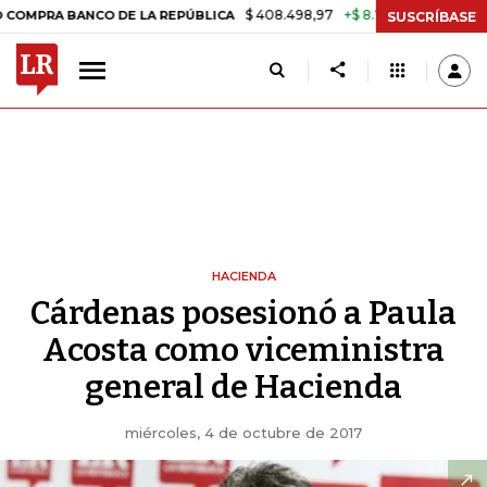
$ 408.498,97
+$ 8.753,81
+2,19%
RA BANCO DE LA REPÚBLICA
TAS
SUSCRÍBASE
HACIENDA
Cárdenas posesionó a Paula
Acosta como viceministra
general de Hacienda
miércoles, 4 de octubre de 2017