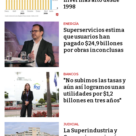
1998
ENERGÍA
Superservicios estima
que usuarios han
pagado $24,9 billones
por obras inconclusas
BANCOS
"No subimos las tasas y
aún así logramos unas
utilidades por $1,2
billones en tres años"
JUDICIAL
La Superindustria y