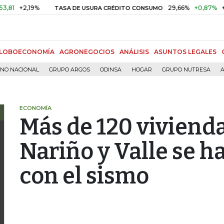
2,19%
29,66%
+0,87%
+3,02%
TASA DE USURA CRÉDITO CONSUMO
LOBOECONOMÍA
AGRONEGOCIOS
ANÁLISIS
ASUNTOS LEGALES
RNO NACIONAL
GRUPO ARGOS
ODINSA
HOGAR
GRUPO NUTRESA
A
ECONOMÍA
Más de 120 viviend
Nariño y Valle se h
con el sismo