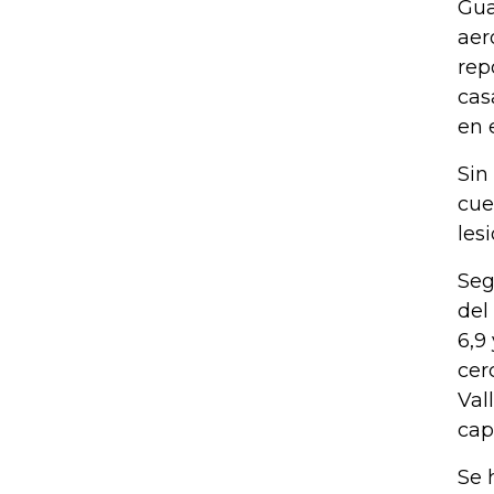
Gua
aer
rep
cas
en 
Sin
cue
les
Seg
del
6,9
cer
Val
capi
Se 