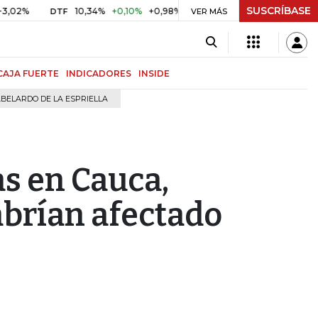
SUSCRÍBASE
10,34%
+0,10%
+0,98%
$ 416,96
+$ 0,05
+0,01%
DTF
UVR
VER MÁS
CAJA FUERTE
INDICADORES
INSIDE
BELARDO DE LA ESPRIELLA
as en Cauca,
abrían afectado