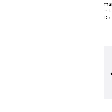
man
est
De 