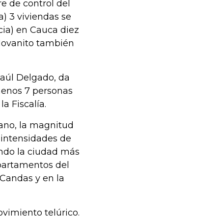
re de control del
) 3 viviendas se
cia) en Cauca diez
 Novanito también
Raúl Delgado, da
menos 7 personas
la Fiscalía.
ano, la magnitud
 intensidades de
iendo la ciudad más
partamentos del
 Candas y en la
vimiento telúrico.