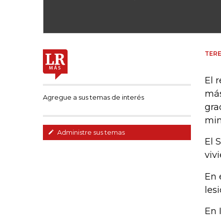
TERE
El 
más
Agregue a sus temas de interés
gra
min
Administre sus temas
El 
viv
En 
les
En 