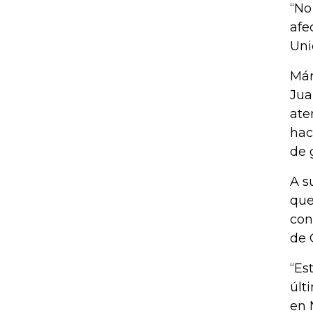
“No
afe
Uni
Már
Jua
ate
hac
de 
A s
que
con
de 
“Es
últ
en 