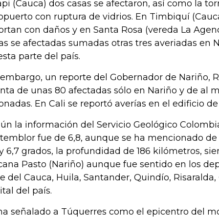
pi (Cauca) dos casas se afectaron, así como la tor
opuerto con ruptura de vidrios. En Timbiquí (Cauca
ortan con daños y en Santa Rosa (vereda La Agen
as se afectadas sumadas otras tres averiadas en
esta parte del país.
 embargo, un reporte del Gobernador de Nariño, 
nta de unas 80 afectadas sólo en Nariño y de al 
ionadas. En Cali se reportó averías en el edificio de 
ún la información del Servicio Geológico Colombi
 temblor fue de 6,8, aunque se ha mencionado de
 y 6,7 grados, la profundidad de 186 kilómetros, s
cana Pasto (Nariño) aunque fue sentido en los de
le del Cauca, Huila, Santander, Quindío, Risaralda,
tal del país.
ha señalado a Túquerres como el epicentro del mo