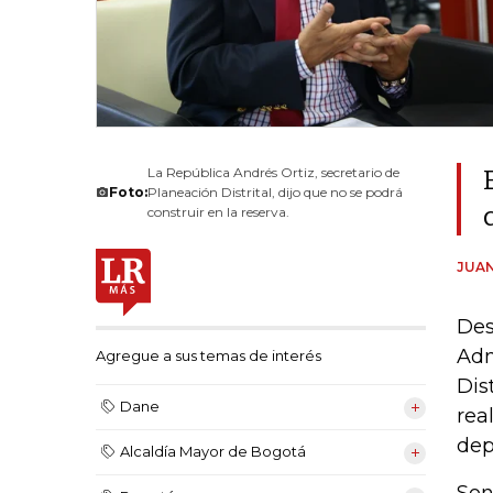
La República Andrés Ortiz, secretario de
Foto:
Planeación Distrital, dijo que no se podrá
construir en la reserva.
JUAN
Des
Adm
Agregue a sus temas de interés
Dis
Dane
rea
dep
Alcaldía Mayor de Bogotá