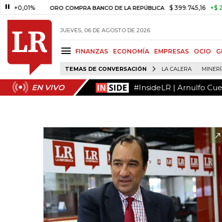
#InsideLR | Arnulfo Cu
EN VIVO
0,01%
$ 399.745,16
+$ 2.295,7
ORO COMPRA BANCO DE LA REPÚBLICA
JUEVES, 06 DE AGOSTO DE 2026
FINANZAS
ECONOMÍA
EMPRESAS
OCIO
G
TEMAS DE CONVERSACIÓN
LA CALERA
MINER
#InsideLR | Arnulfo Cu
EN VIVO