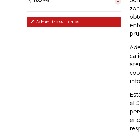
Son
Bogotá
zon
obt
Administre sus temas
ent
pru
Ade
cal
ate
cob
inf
Est
el 
per
enc
res