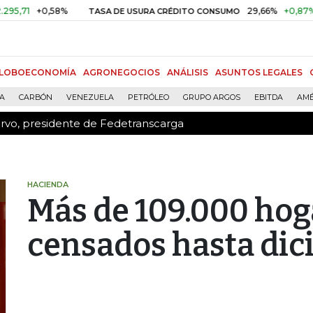
ervo, presidente de Fedetranscarga
1
+0,58%
29,66%
+0,87%
+3,
TASA DE USURA CRÉDITO CONSUMO
LOBOECONOMÍA
AGRONEGOCIOS
ANÁLISIS
ASUNTOS LEGALES
ÍA
CARBÓN
VENEZUELA
PETRÓLEO
GRUPO ARGOS
EBITDA
AMÉ
ervo, presidente de Fedetranscarga
HACIENDA
Más de 109.000 hog
censados hasta di