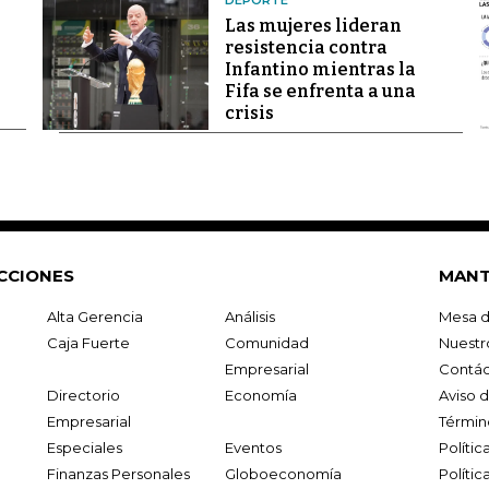
DEPORTE
Las mujeres lideran
resistencia contra
Infantino mientras la
Fifa se enfrenta a una
crisis
CCIONES
MANT
Alta Gerencia
Análisis
Mesa d
Caja Fuerte
Comunidad
Nuestr
Empresarial
Contác
Directorio
Economía
Aviso 
Empresarial
Términ
Especiales
Eventos
Políti
Finanzas Personales
Globoeconomía
Polític