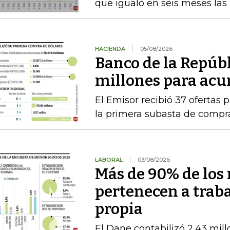
que igualó en seis meses las
HACIENDA
05/08/2026
Banco de la Repúb
millones para acu
El Emisor recibió 37 ofertas 
la primera subasta de compr
LABORAL
03/08/2026
Más de 90% de los
pertenecen a trab
propia
El Dane contabilizó 2,43 mil