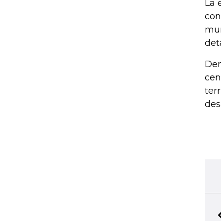
La 
con
mun
det
Den
cen
ter
des