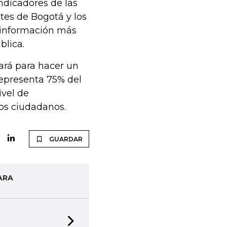
indicadores de las
tes de Bogotá y los
r información más
blica.
hará para hacer un
representa 75% del
ivel de
los ciudadanos.
GUARDAR
ARA