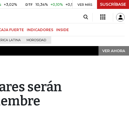
SUSCRÍBASE
VER AHORA
02%
10,34%
+0,10%
+0,98%
$ 416,86
+$ 0,05
+0,01
DTF
UVR
VER MÁS
CAJA FUERTE
INDICADORES
INSIDE
RICA LATINA
MOROSIDAD
VER AHORA
ares serán
ciembre