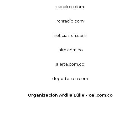
canalrcn.com
rcnradio.com
noticiasrcn.com
lafm.com.co
alerta.com.co
deportesrcn.com
Organización Ardila Lülle - oal.com.co