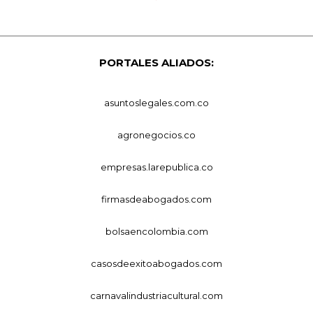
PORTALES ALIADOS:
asuntoslegales.com.co
agronegocios.co
empresas.larepublica.co
firmasdeabogados.com
bolsaencolombia.com
casosdeexitoabogados.com
carnavalindustriacultural.com