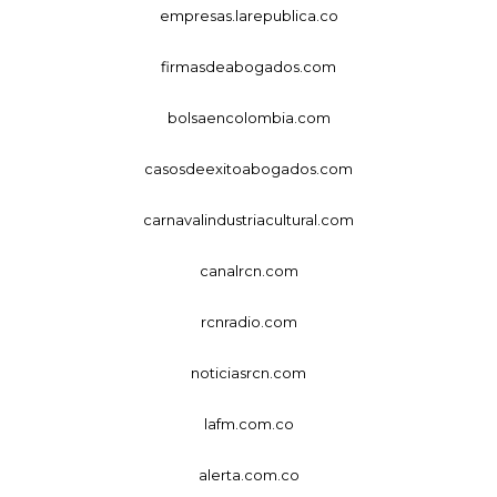
empresas.larepublica.co
firmasdeabogados.com
bolsaencolombia.com
casosdeexitoabogados.com
carnavalindustriacultural.com
canalrcn.com
rcnradio.com
noticiasrcn.com
lafm.com.co
alerta.com.co