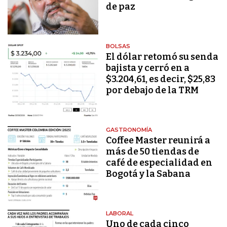
de paz
BOLSAS
El dólar retomó su senda
bajista y cerró en a
$3.204,61, es decir, $25,83
por debajo de la TRM
GASTRONOMÍA
Coffee Master reunirá a
más de 50 tiendas de
café de especialidad en
Bogotá y la Sabana
LABORAL
Uno de cada cinco