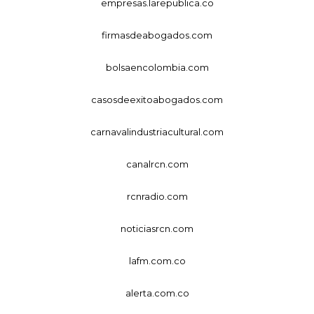
empresas.larepublica.co
firmasdeabogados.com
bolsaencolombia.com
casosdeexitoabogados.com
carnavalindustriacultural.com
canalrcn.com
rcnradio.com
noticiasrcn.com
lafm.com.co
alerta.com.co