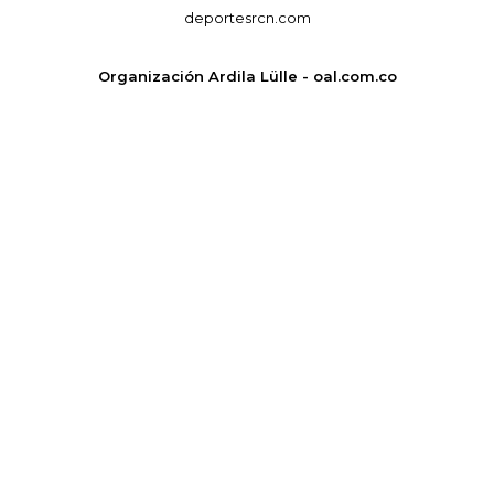
deportesrcn.com
Organización Ardila Lülle - oal.com.co