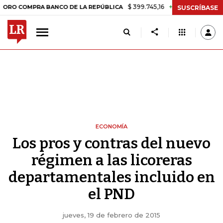
$ 399.745,16
+$ 2.295,71
+0,58%
RA BANCO DE LA REPÚBLICA
TASA
SUSCRÍBASE
ECONOMÍA
Los pros y contras del nuevo
régimen a las licoreras
departamentales incluido en
el PND
jueves, 19 de febrero de 2015