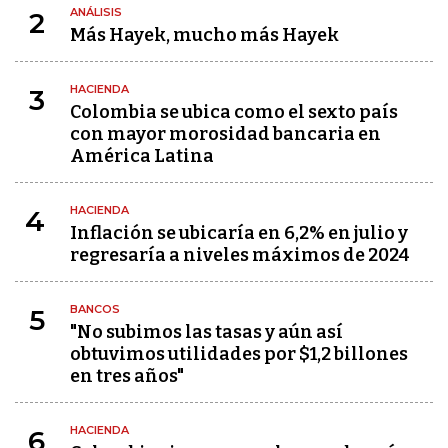
ANÁLISIS
2
Más Hayek, mucho más Hayek
HACIENDA
3
Colombia se ubica como el sexto país
con mayor morosidad bancaria en
América Latina
HACIENDA
4
Inflación se ubicaría en 6,2% en julio y
regresaría a niveles máximos de 2024
BANCOS
5
"No subimos las tasas y aún así
obtuvimos utilidades por $1,2 billones
en tres años"
HACIENDA
6