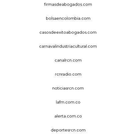
firmasdeabogados.com
bolsaencolombia.com
casosdeexitoabogados.com
carnavalindustriacultural.com
canalrcn.com
rcnradio.com
noticiasrcn.com
lafm.com.co
alerta.com.co
deportesrcn.com