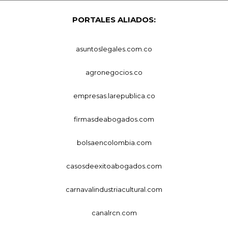
PORTALES ALIADOS:
asuntoslegales.com.co
agronegocios.co
empresas.larepublica.co
firmasdeabogados.com
bolsaencolombia.com
casosdeexitoabogados.com
carnavalindustriacultural.com
canalrcn.com