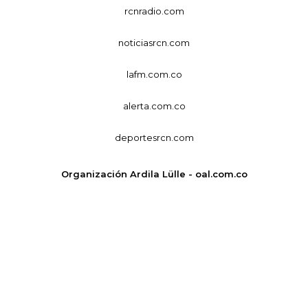
rcnradio.com
noticiasrcn.com
lafm.com.co
alerta.com.co
deportesrcn.com
Organización Ardila Lülle - oal.com.co