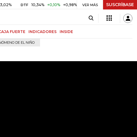
SUSCRÍBASE
10,34%
+0,10%
+0,98%
$ 416,81
+$ 0,05
+0,01%
DTF
UVR
VER MÁS
B
CAJA FUERTE
INDICADORES
INSIDE
NÓMENO DE EL NIÑO