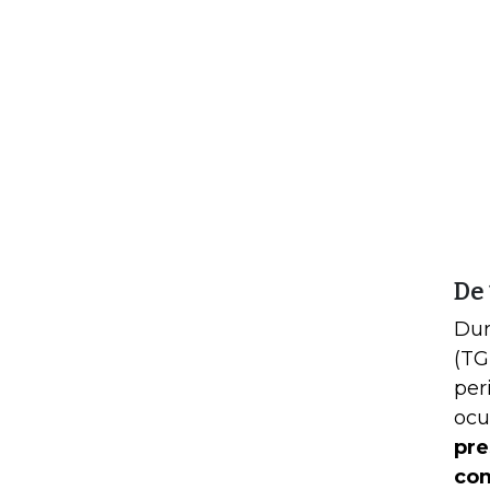
De
Dur
(TG
per
ocu
pre
com