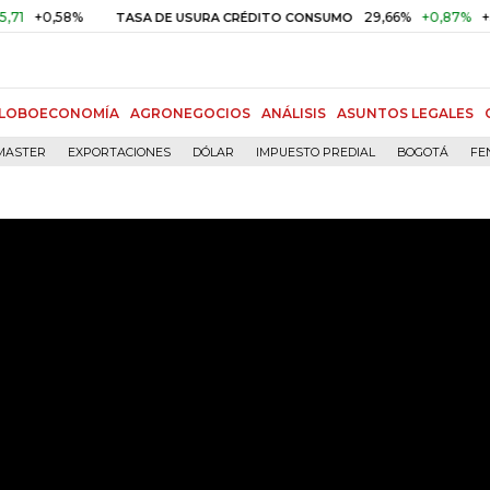
58%
29,66%
+0,87%
+3,02%
TASA DE USURA CRÉDITO CONSUMO
LOBOECONOMÍA
AGRONEGOCIOS
ANÁLISIS
ASUNTOS LEGALES
MASTER
EXPORTACIONES
DÓLAR
IMPUESTO PREDIAL
BOGOTÁ
FE