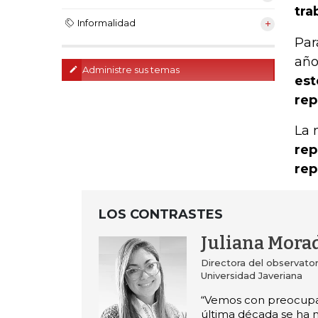
tra
Informalidad
Par
año
Administre sus temas
est
rep
La 
rep
rep
LOS CONTRASTES
Juliana Mora
Directora del observatori
Universidad Javeriana
“Vemos con preocupa
última década se ha