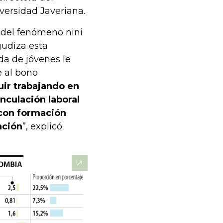
iversidad Javeriana.
 del fenómeno nini
gudiza esta
da de jóvenes le
 al bono
ir trabajando en
inculación laboral
 con formación
ación
”, explicó