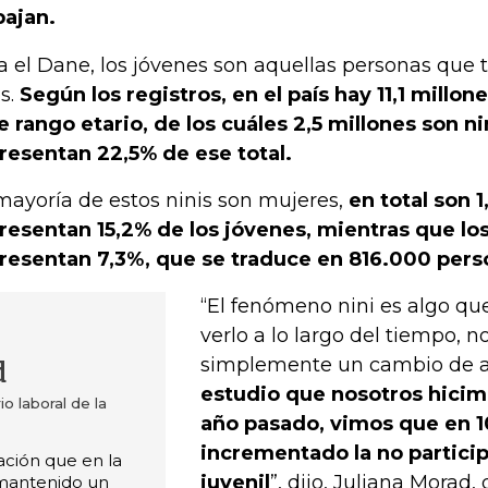
bajan.
a el Dane, los jóvenes son aquellas personas que t
s.
Según los registros, en el país hay 11,1 millo
e rango etario, de los cuáles 2,5 millones son nin
resentan 22,5% de ese total.
mayoría de estos ninis son mujeres,
en total son 1
resentan 15,2% de los jóvenes, mientras que l
resentan 7,3%, que se traduce en 816.000 pers
“El fenómeno nini es algo q
verlo a lo largo del tiempo, n
simplemente un cambio de a
d
estudio que nosotros hicim
o laboral de la
año pasado, vimos que en 1
incrementado la no particip
ción que en la
juvenil
”, dijo, Juliana Morad, 
 mantenido un