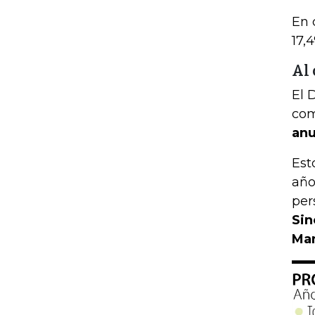
En 
17,
Al 
El 
com
anu
Est
año
per
Sin
Man