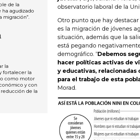
le de la
observatorio laboral de la Un
se ha agudizado
 migración”.
Otro punto que hay destacar
es la migración de jóvenes a
a
situación, además que la sali
está pegando negativamente
demográfico. “
Debemos segu
hacer políticas activas de v
r la
y educativas, relacionadas
y fortalecer la
eo como motor
para el trabajo de esta pobl
económico y con
Morad.
 reducción de la