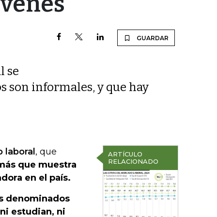
óvenes
GUARDAR
l se
s son informales, y que hay
 laboral
, que
ARTÍCULO
RELACIONADO
ás que muestra
ora en el país.
os denominados
ni estudian, ni