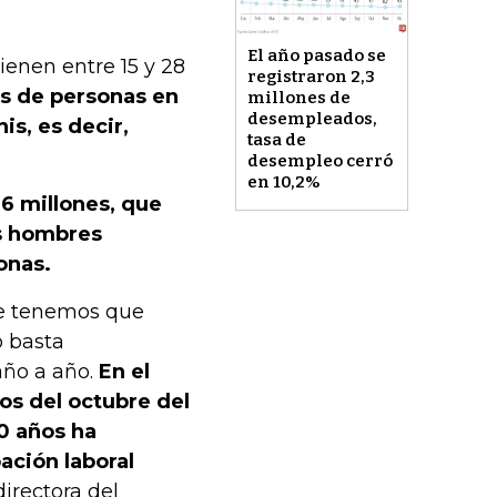
El año pasado se
ienen entre 15 y 28
registraron 2,3
nes de personas en
millones de
desempleados,
is, es decir,
tasa de
desempleo cerró
en 10,2%
,6 millones, que
os hombres
onas.
ue tenemos que
o basta
ño a año.
En el
os del octubre del
0 años ha
ación laboral
directora del