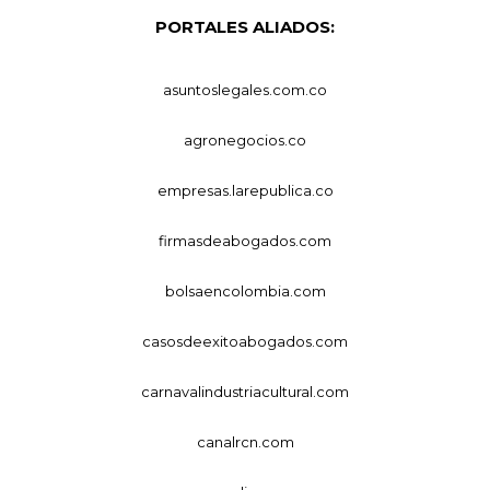
PORTALES ALIADOS:
asuntoslegales.com.co
agronegocios.co
empresas.larepublica.co
firmasdeabogados.com
bolsaencolombia.com
casosdeexitoabogados.com
carnavalindustriacultural.com
canalrcn.com