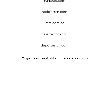
rcnradio.com
noticiasrcn.com
lafm.com.co
alerta.com.co
deportesrcn.com
Organización Ardila Lülle - oal.com.co