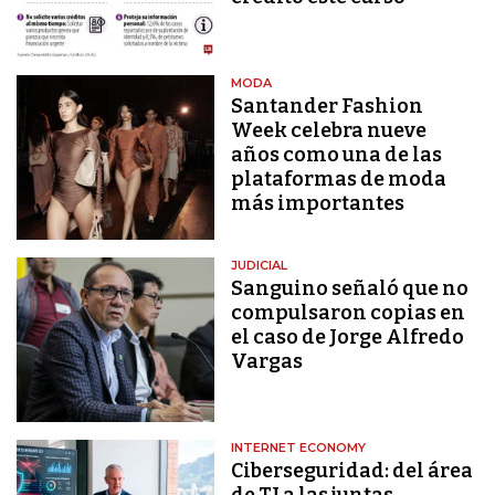
MODA
Santander Fashion
Week celebra nueve
años como una de las
plataformas de moda
más importantes
JUDICIAL
Sanguino señaló que no
compulsaron copias en
el caso de Jorge Alfredo
Vargas
INTERNET ECONOMY
Ciberseguridad: del área