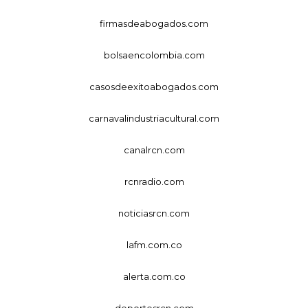
firmasdeabogados.com
bolsaencolombia.com
casosdeexitoabogados.com
carnavalindustriacultural.com
canalrcn.com
rcnradio.com
noticiasrcn.com
lafm.com.co
alerta.com.co
deportesrcn.com