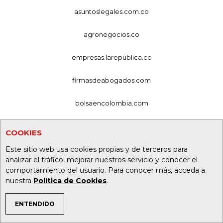
asuntoslegales.com.co
agronegocios.co
empresas.larepublica.co
firmasdeabogados.com
bolsaencolombia.com
casosdeexitoabogados.com
COOKIES
carnavalindustriacultural.com
Este sitio web usa cookies propias y de terceros para
analizar el tráfico, mejorar nuestros servicio y conocer el
comportamiento del usuario. Para conocer más, acceda a
canalrcn.com
nuestra
Política de Cookies
.
rcnradio.com
ENTENDIDO
TEMAS DE INTERÉS
noticiasrcn.com