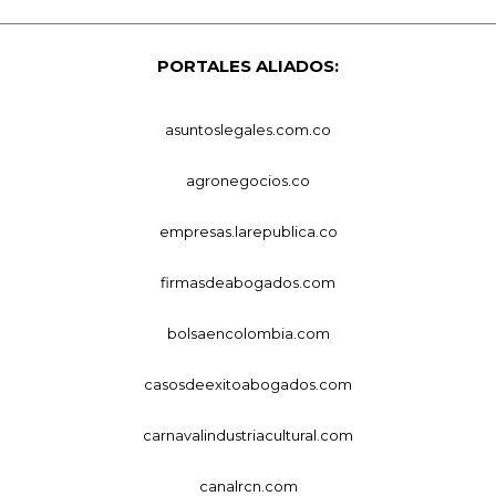
PORTALES ALIADOS:
asuntoslegales.com.co
agronegocios.co
empresas.larepublica.co
firmasdeabogados.com
bolsaencolombia.com
casosdeexitoabogados.com
carnavalindustriacultural.com
canalrcn.com