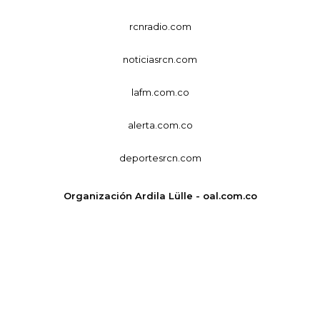
rcnradio.com
noticiasrcn.com
lafm.com.co
alerta.com.co
deportesrcn.com
Organización Ardila Lülle - oal.com.co