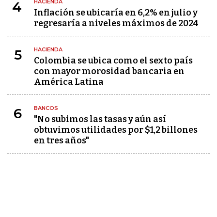
HACIENDA
4
Inflación se ubicaría en 6,2% en julio y
regresaría a niveles máximos de 2024
HACIENDA
5
Colombia se ubica como el sexto país
con mayor morosidad bancaria en
América Latina
BANCOS
6
"No subimos las tasas y aún así
obtuvimos utilidades por $1,2 billones
en tres años"