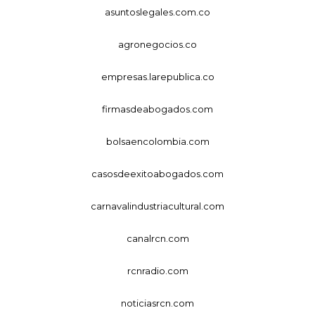
asuntoslegales.com.co
agronegocios.co
empresas.larepublica.co
firmasdeabogados.com
bolsaencolombia.com
casosdeexitoabogados.com
carnavalindustriacultural.com
canalrcn.com
rcnradio.com
noticiasrcn.com