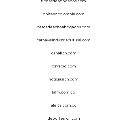
firmasdeabogados.com
bolsaencolombia.com
casosdeexitoabogados.com
carnavalindustriacultural.com
canalrcn.com
rcnradio.com
noticiasrcn.com
lafm.com.co
alerta.com.co
deportesrcn.com