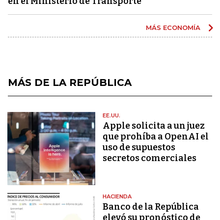
en el Ministerio de Transporte
MÁS ECONOMÍA
MÁS DE LA REPÚBLICA
EE.UU.
Apple solicita a un juez
que prohíba a OpenAI el
uso de supuestos
secretos comerciales
HACIENDA
Banco de la República
elevó su pronóstico de