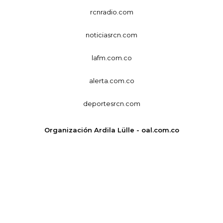
rcnradio.com
noticiasrcn.com
lafm.com.co
alerta.com.co
deportesrcn.com
Organización Ardila Lülle - oal.com.co