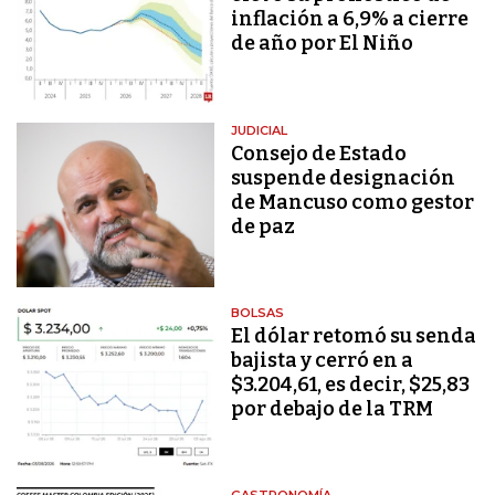
inflación a 6,9% a cierre
de año por El Niño
JUDICIAL
Consejo de Estado
suspende designación
de Mancuso como gestor
de paz
BOLSAS
El dólar retomó su senda
bajista y cerró en a
$3.204,61, es decir, $25,83
por debajo de la TRM