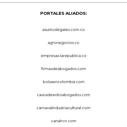
PORTALES ALIADOS:
asuntoslegales.com.co
agronegocios.co
empresas.larepublica.co
firmasdeabogados.com
bolsaencolombia.com
casosdeexitoabogados.com
carnavalindustriacultural.com
canalrcn.com