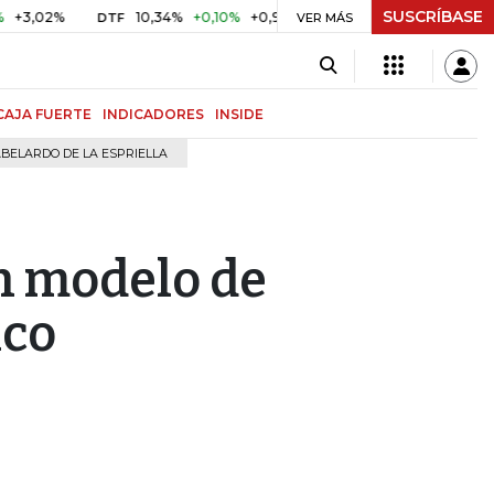
SUSCRÍBASE
02%
10,34%
+0,10%
+0,98%
$ 416,96
+$ 0,05
+0,01
DTF
UVR
VER MÁS
CAJA FUERTE
INDICADORES
INSIDE
BELARDO DE LA ESPRIELLA
n modelo de
ico