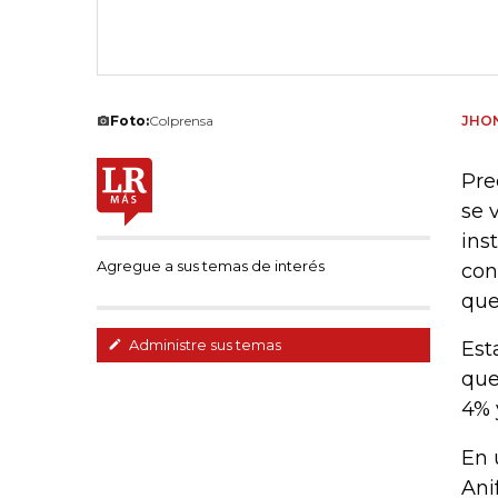
Foto:
Colprensa
JHON
Pre
se 
ins
Agregue a sus temas de interés
con
que
Administre sus temas
Est
que
4% 
En 
Ani