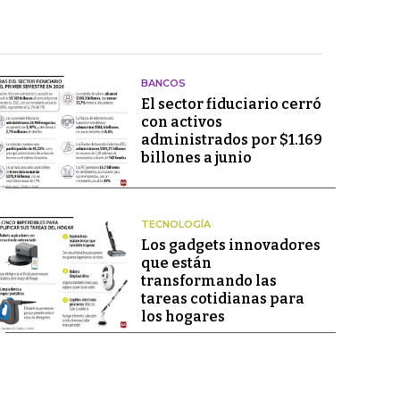
BANCOS
El sector fiduciario cerró
con activos
administrados por $1.169
billones a junio
TECNOLOGÍA
Los gadgets innovadores
que están
transformando las
tareas cotidianas para
los hogares