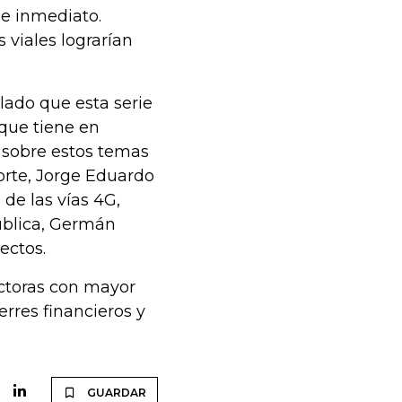
de inmediato.
 viales lograrían
lado que esta serie
 que tiene en
r sobre estos temas
porte, Jorge Eduardo
 de las vías 4G,
ública, Germán
ectos.
uctoras con mayor
rres financieros y
GUARDAR