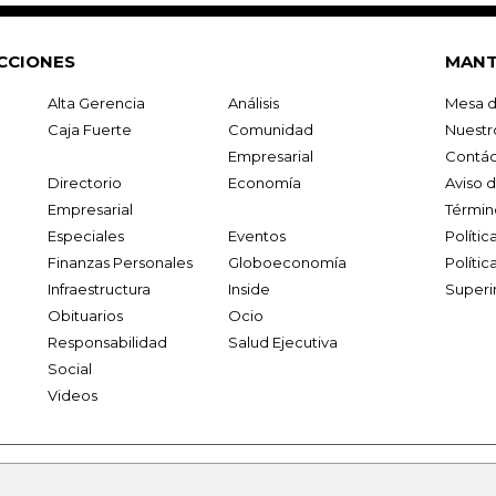
CCIONES
MANT
Alta Gerencia
Análisis
Mesa d
Caja Fuerte
Comunidad
Nuestr
Empresarial
Contác
Directorio
Economía
Aviso 
Empresarial
Términ
Especiales
Eventos
Políti
Finanzas Personales
Globoeconomía
Polític
Infraestructura
Inside
Superi
Obituarios
Ocio
Responsabilidad
Salud Ejecutiva
Social
Videos