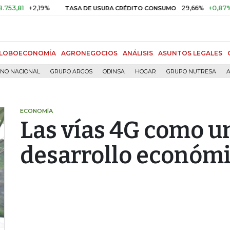
81
+2,19%
29,66%
+0,87%
+3,
TASA DE USURA CRÉDITO CONSUMO
LOBOECONOMÍA
AGRONEGOCIOS
ANÁLISIS
ASUNTOS LEGALES
RNO NACIONAL
GRUPO ARGOS
ODINSA
HOGAR
GRUPO NUTRESA
A
ECONOMÍA
Las vías 4G como u
desarrollo económ