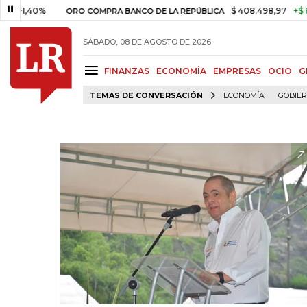
1,40%
$ 408.498,97
+$ 8.753,
ORO COMPRA BANCO DE LA REPÚBLICA
SÁBADO, 08 DE AGOSTO DE 2026
FINANZAS
ECONOMÍA
EMPRESAS
OCIO
G
TEMAS DE CONVERSACIÓN
ECONOMÍA
GOBIE