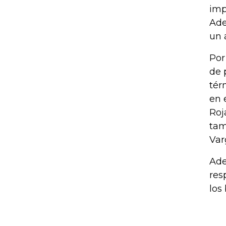
imp
Ade
un 
Por
de 
tér
en 
Roj
tam
Var
Ade
res
los