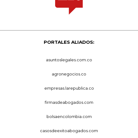
PORTALES ALIADOS:
asuntoslegales.com.co
agronegocios.co
empresas.larepublica.co
firmasdeabogados.com
bolsaencolombia.com
casosdeexitoabogados.com