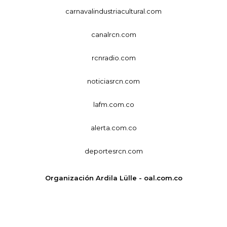
carnavalindustriacultural.com
canalrcn.com
rcnradio.com
noticiasrcn.com
lafm.com.co
alerta.com.co
deportesrcn.com
Organización Ardila Lülle - oal.com.co