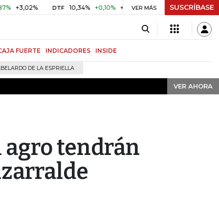
SUSCRÍBASE
VER AHORA
3,02%
10,34%
+0,10%
+0,98%
$ 416,91
+$ 0,05
+0,0
DTF
VER MÁS
UVR
CAJA FUERTE
INDICADORES
INSIDE
BELARDO DE LA ESPRIELLA
VER AHORA
l agro tendrán
izarralde