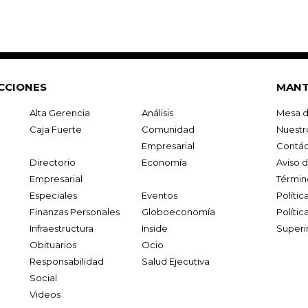
CCIONES
MANT
Alta Gerencia
Análisis
Mesa d
Caja Fuerte
Comunidad
Nuestr
Empresarial
Contác
Directorio
Economía
Aviso 
Empresarial
Términ
Especiales
Eventos
Políti
Finanzas Personales
Globoeconomía
Polític
Infraestructura
Inside
Superi
Obituarios
Ocio
Responsabilidad
Salud Ejecutiva
Social
Videos