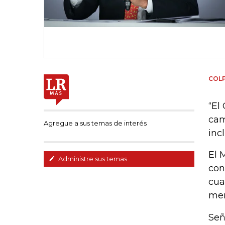
COL
“El
cam
Agregue a sus temas de interés
inc
El 
Administre sus temas
con
cua
men
Señ