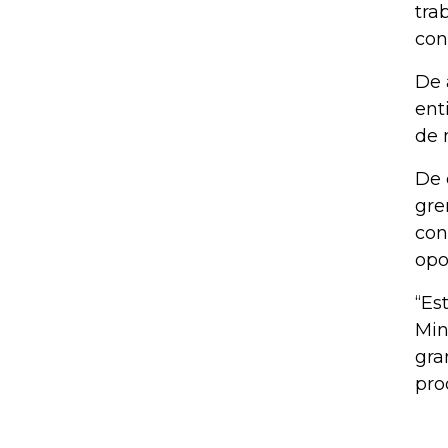
tra
con
De 
ent
de 
De 
gre
con
opo
“Es
Min
gra
pro