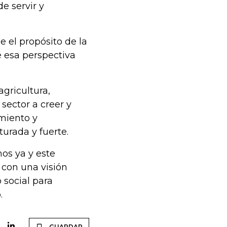
de servir y
e el propósito de la
e esa perspectiva
agricultura,
sector a creer y
miento y
urada y fuerte.
mos ya y este
 con una visión
 social para
ó.
GUARDAR