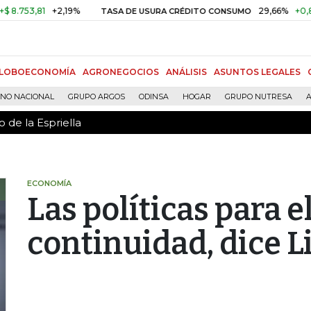
 de la Espriella
3,81
+2,19%
29,66%
+0,87%
+
TASA DE USURA CRÉDITO CONSUMO
LOBOECONOMÍA
AGRONEGOCIOS
ANÁLISIS
ASUNTOS LEGALES
RNO NACIONAL
GRUPO ARGOS
ODINSA
HOGAR
GRUPO NUTRESA
A
 de la Espriella
ECONOMÍA
Las políticas para e
continuidad, dice L