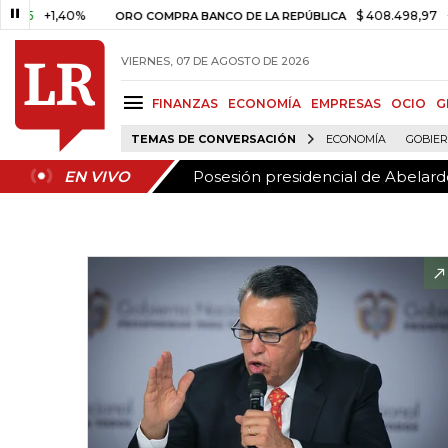
Posesión presidencial de Abelardo
EN VIVO
+1,40%
$ 408.498,97
+$ 8.75
ORO COMPRA BANCO DE LA REPÚBLICA
VIERNES, 07 DE AGOSTO DE 2026
FINANZAS
ECONOMÍA
EMPRESAS
OCIO
G
TEMAS DE CONVERSACIÓN
ECONOMÍA
GOBIE
Posesión presidencial de Abelardo
EN VIVO