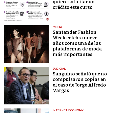
quiere solicitar un
crédito este curso
MODA
Santander Fashion
Week celebra nueve
años como una de las
plataformas de moda
más importantes
JUDICIAL
Sanguino señaló que no
compulsaron copias en
el caso de Jorge Alfredo
Vargas
INTERNET ECONOMY