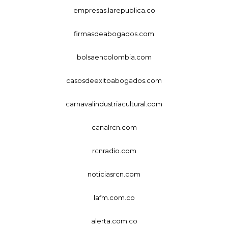
empresas.larepublica.co
firmasdeabogados.com
bolsaencolombia.com
casosdeexitoabogados.com
carnavalindustriacultural.com
canalrcn.com
rcnradio.com
noticiasrcn.com
lafm.com.co
alerta.com.co