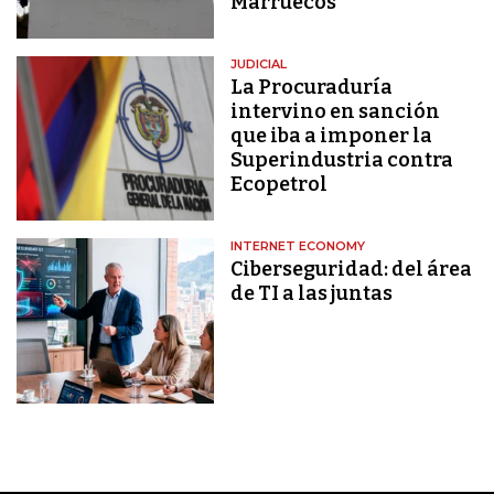
Marruecos
JUDICIAL
La Procuraduría
intervino en sanción
que iba a imponer la
Superindustria contra
Ecopetrol
INTERNET ECONOMY
Ciberseguridad: del área
de TI a las juntas