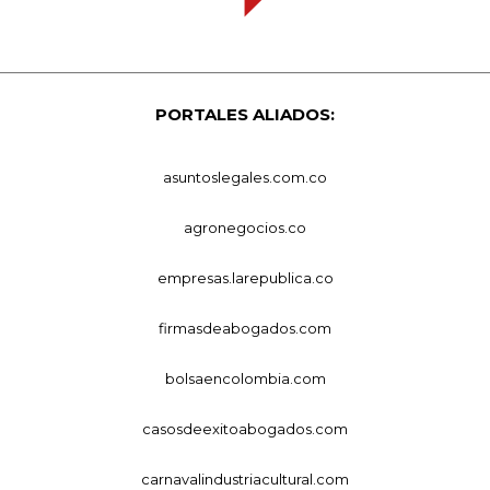
PORTALES ALIADOS:
asuntoslegales.com.co
agronegocios.co
empresas.larepublica.co
firmasdeabogados.com
bolsaencolombia.com
casosdeexitoabogados.com
carnavalindustriacultural.com