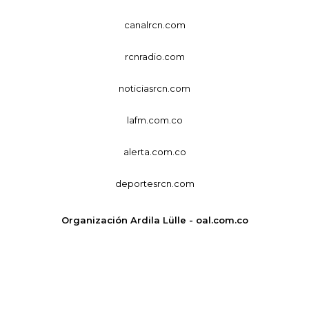
canalrcn.com
rcnradio.com
noticiasrcn.com
lafm.com.co
alerta.com.co
deportesrcn.com
Organización Ardila Lülle - oal.com.co