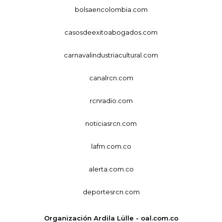
bolsaencolombia.com
casosdeexitoabogados.com
carnavalindustriacultural.com
canalrcn.com
rcnradio.com
noticiasrcn.com
lafm.com.co
alerta.com.co
deportesrcn.com
Organización Ardila Lülle - oal.com.co