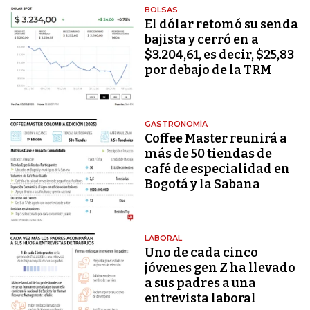
BOLSAS
El dólar retomó su senda
bajista y cerró en a
$3.204,61, es decir, $25,83
por debajo de la TRM
GASTRONOMÍA
Coffee Master reunirá a
más de 50 tiendas de
café de especialidad en
Bogotá y la Sabana
LABORAL
Uno de cada cinco
jóvenes gen Z ha llevado
a sus padres a una
entrevista laboral