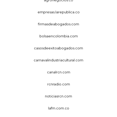
empresas.larepublica.co
firmasdeabogados.com
bolsaencolombia.com
casosdeexitoabogados.com
carnavalindustriacultural.com
canalrcn.com
rcnradio.com
noticiasrcn.com
lafm.com.co