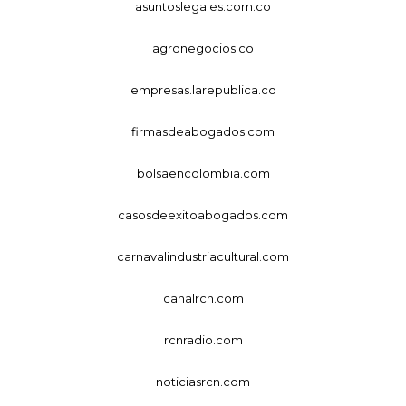
asuntoslegales.com.co
agronegocios.co
empresas.larepublica.co
firmasdeabogados.com
bolsaencolombia.com
casosdeexitoabogados.com
carnavalindustriacultural.com
canalrcn.com
rcnradio.com
noticiasrcn.com