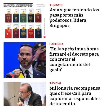
TURISMO
Asia sigue teniendo los
pasaportes más
poderosos, lidera
Singapur
HACIENDA
"En las próximas horas
firmaré el decreto para
concretar el
congelamiento del
gasto"
JUDICIAL
Millonaria recompensa
que ofrece Cali para
capturar a responsables
de incendio