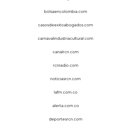
bolsaencolombia.com
casosdeexitoabogados.com
carnavalindustriacultural.com
canalrcn.com
rcnradio.com
noticiasrcn.com
lafm.com.co
alerta.com.co
deportesrcn.com