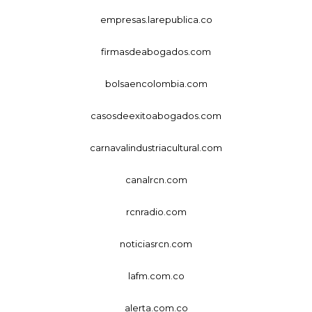
empresas.larepublica.co
firmasdeabogados.com
bolsaencolombia.com
casosdeexitoabogados.com
carnavalindustriacultural.com
canalrcn.com
rcnradio.com
noticiasrcn.com
lafm.com.co
alerta.com.co