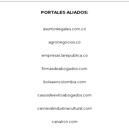
PORTALES ALIADOS:
asuntoslegales.com.co
agronegocios.co
empresas.larepublica.co
firmasdeabogados.com
bolsaencolombia.com
casosdeexitoabogados.com
carnavalindustriacultural.com
canalrcn.com