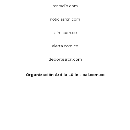
rcnradio.com
noticiasrcn.com
lafm.com.co
alerta.com.co
deportesrcn.com
Organización Ardila Lülle - oal.com.co