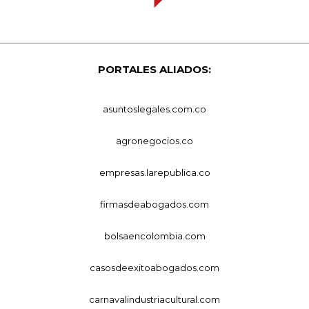
PORTALES ALIADOS:
asuntoslegales.com.co
agronegocios.co
empresas.larepublica.co
firmasdeabogados.com
bolsaencolombia.com
casosdeexitoabogados.com
carnavalindustriacultural.com