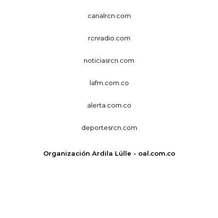
canalrcn.com
rcnradio.com
noticiasrcn.com
lafm.com.co
alerta.com.co
deportesrcn.com
Organización Ardila Lülle - oal.com.co