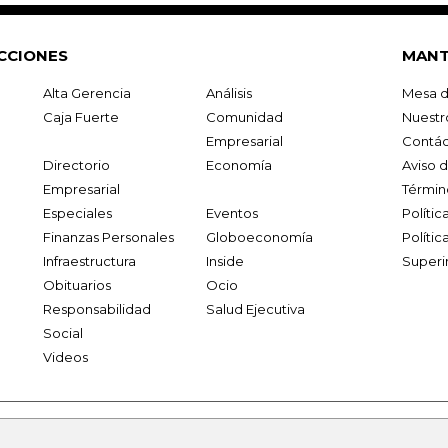
CCIONES
MANT
Alta Gerencia
Análisis
Mesa d
Caja Fuerte
Comunidad
Nuestr
Empresarial
Contác
Directorio
Economía
Aviso 
Empresarial
Términ
Especiales
Eventos
Políti
Finanzas Personales
Globoeconomía
Polític
Infraestructura
Inside
Superi
Obituarios
Ocio
Responsabilidad
Salud Ejecutiva
Social
Videos