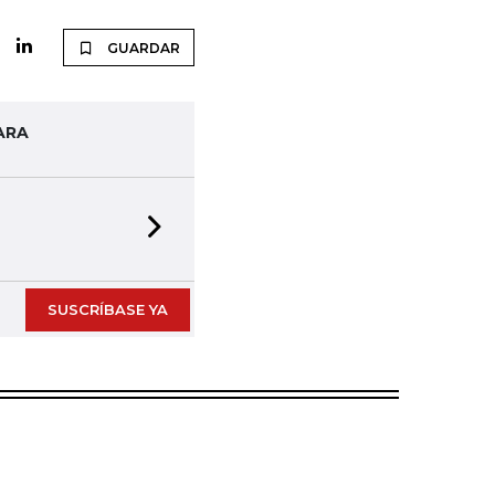
GUARDAR
ARA
Next slide
SUSCRÍBASE YA