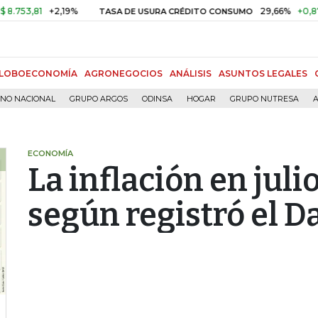
,81
+2,19%
29,66%
+0,87%
+3
TASA DE USURA CRÉDITO CONSUMO
LOBOECONOMÍA
AGRONEGOCIOS
ANÁLISIS
ASUNTOS LEGALES
RNO NACIONAL
GRUPO ARGOS
ODINSA
HOGAR
GRUPO NUTRESA
A
ECONOMÍA
La inflación en juli
según registró el D