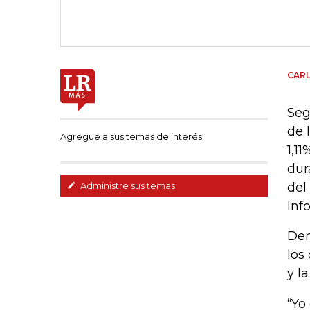
CAR
Seg
de 
Agregue a sus temas de interés
1,1
dur
del
Administre sus temas
Inf
Den
los
y l
“Yo