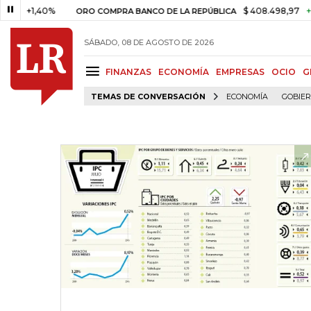
1,40%
$ 408.498,97
+$ 8.753
ORO COMPRA BANCO DE LA REPÚBLICA
SÁBADO, 08 DE AGOSTO DE 2026
FINANZAS
ECONOMÍA
EMPRESAS
OCIO
G
TEMAS DE CONVERSACIÓN
ECONOMÍA
GOBIE