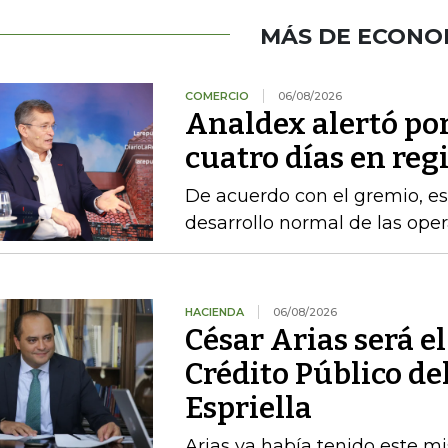
MÁS DE ECONO
COMERCIO
06/08/2026
Analdex alertó po
cuatro días en reg
De acuerdo con el gremio, es
desarrollo normal de las ope
HACIENDA
06/08/2026
César Arias será el
Crédito Público de
Espriella
Arias ya había tenido este m