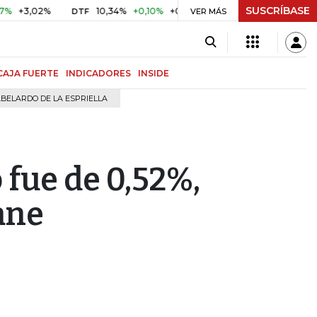
SUSCRÍBASE
,02%
10,34%
+0,10%
+0,98%
$ 416,96
+$ 0,05
+0,0
DTF
VER MÁS
UVR
CAJA FUERTE
INDICADORES
INSIDE
BELARDO DE LA ESPRIELLA
o fue de 0,52%,
ane