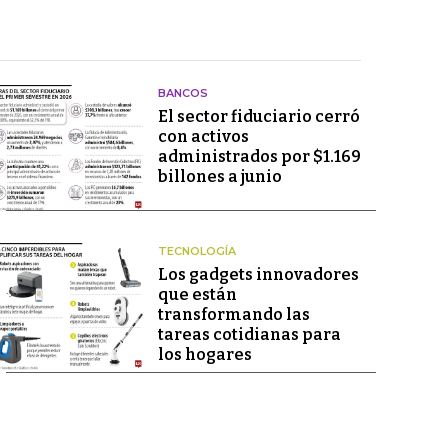
BANCOS
El sector fiduciario cerró
con activos
administrados por $1.169
billones a junio
TECNOLOGÍA
Los gadgets innovadores
que están
transformando las
tareas cotidianas para
los hogares