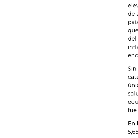
ele
de 
paí
que
del
inf
enc
Sin
cat
úni
sal
edu
fue
En 
5,6