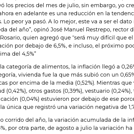
vó los precios del mes de julio, sin embargo, yo cr
ahora en adelante es una reducción en la tendenci
s. Lo peor ya pasó. A lo mejor, este va a ser el dato
da del año”, opinó José Manuel Restrepo, rector d
 Rosario, quien agregó que “será muy difícil que 
lación por debajo de 6,5%, e incluso, el próximo po
ima del 4,5%”
 la categoría de alimentos, la inflación llegó a 0,
egoría, vivienda fue la que más subió con un 0,65%
cas por encima de la media (0,52%). Mientras que 
ud (0,42%), otros gastos (0,39%), vestuario (0,24%), 
cación (0,04%) estuvieron por debajo de ese porce
 la única que registró una variación negativa de 1,
lo corrido del año, la variación acumulada de la in
5%, por otra parte, de agosto a julio la variación h