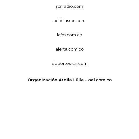
rcnradio.com
noticiasrcn.com
lafm.com.co
alerta.com.co
deportesrcn.com
Organización Ardila Lülle - oal.com.co