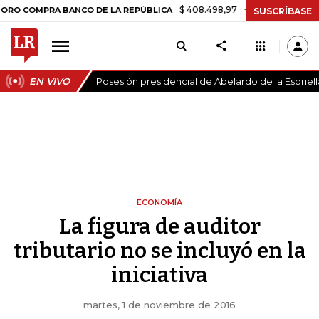
$ 408.498,97
+$ 8.753,81
+2,19%
PRA BANCO DE LA REPÚBLICA
T
SUSCRÍBASE
EN VIVO
Posesión presidencial de Abelardo de la Espriell
ECONOMÍA
La figura de auditor
tributario no se incluyó en la
iniciativa
martes, 1 de noviembre de 2016