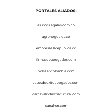
PORTALES ALIADOS:
asuntoslegales.com.co
agronegocios.co
empresas.larepublica.co
firmasdeabogados.com
bolsaencolombia.com
casosdeexitoabogados.com
carnavalindustriacultural.com
canalrcn.com