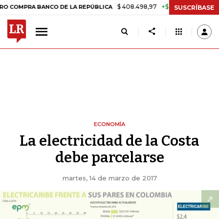
$ 408.498,97
+$ 8.753,81
+2,19%
 BANCO DE LA REPÚBLICA
TASA
SUSCRÍBASE
ECONOMÍA
La electricidad de la Costa
debe parcelarse
martes, 14 de marzo de 2017