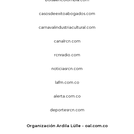
casosdeexitoabogados.com
carnavalindustriacultural.com
canalrcn.com
rcnradio.com
noticiasrcn.com
lafm.com.co
alerta.com.co
deportesrcn.com
Organización Ardila Lülle - oal.com.co