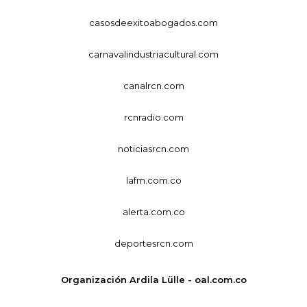
casosdeexitoabogados.com
carnavalindustriacultural.com
canalrcn.com
rcnradio.com
noticiasrcn.com
lafm.com.co
alerta.com.co
deportesrcn.com
Organización Ardila Lülle - oal.com.co