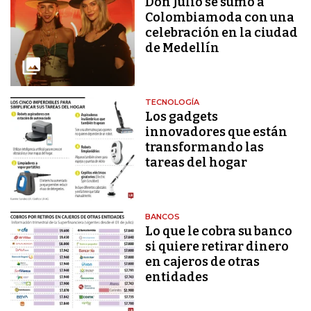
Don Julio se sumó a
Colombiamoda con una
celebración en la ciudad
de Medellín
TECNOLOGÍA
Los gadgets
innovadores que están
transformando las
tareas del hogar
BANCOS
Lo que le cobra su banco
si quiere retirar dinero
en cajeros de otras
entidades