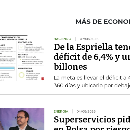
MÁS DE ECONO
HACIENDO
07/08/2026
De la Espriella te
déficit de 6,4% y u
billones
La meta es llevar el déficit a
360 días y ubicarlo por deba
ENERGÍA
04/08/2026
Superservicios pid
en Bolsa por riesg