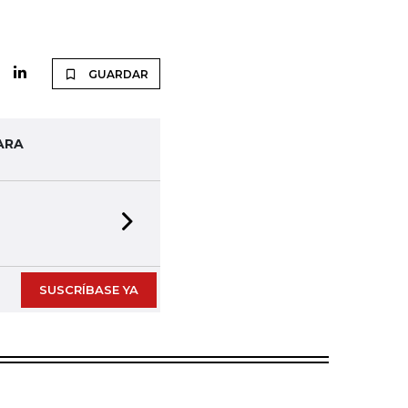
GUARDAR
ARA
Next slide
SUSCRÍBASE YA