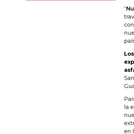
“
Nu
tra
con
nue
paí
Los
exp
asf
San
Gua
Par
la 
nue
ext
en 