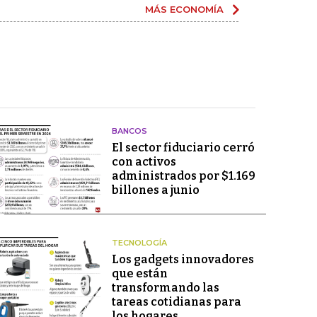
MÁS ECONOMÍA
BANCOS
El sector fiduciario cerró
con activos
administrados por $1.169
billones a junio
TECNOLOGÍA
Los gadgets innovadores
que están
transformando las
tareas cotidianas para
los hogares