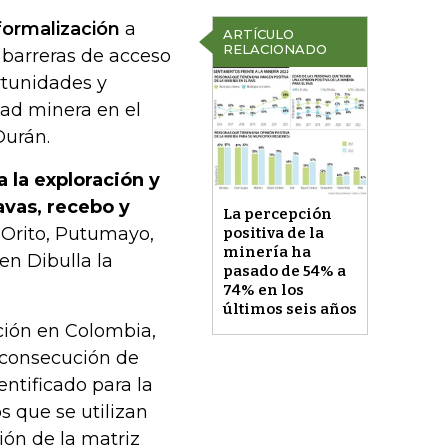
formalización
a
ARTÍCULO
RELACIONADO
 barreras de acceso
tunidades y
dad minera en el
Durán.
 la exploración y
avas, recebo y
La percepción
 Orito, Putumayo,
positiva de la
minería ha
en Dibulla la
pasado de 54% a
74% en los
últimos seis años
ción en Colombia,
a consecución de
entificado para la
s que se utilizan
ión de la matriz