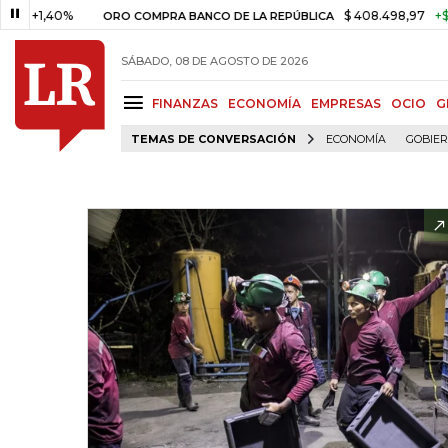
,40%
$ 408.498,97
+$ 8.753,
ORO COMPRA BANCO DE LA REPÚBLICA
SÁBADO, 08 DE AGOSTO DE 2026
FINANZAS
ECONOMÍA
EMPRESAS
OCIO
G
TEMAS DE CONVERSACIÓN
ECONOMÍA
GOBIE