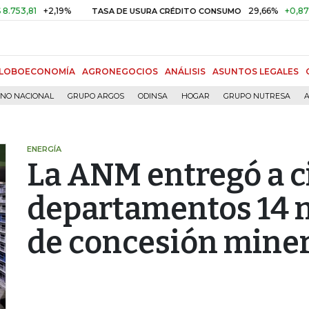
81
+2,19%
29,66%
+0,87%
+3,
TASA DE USURA CRÉDITO CONSUMO
LOBOECONOMÍA
AGRONEGOCIOS
ANÁLISIS
ASUNTOS LEGALES
RNO NACIONAL
GRUPO ARGOS
ODINSA
HOGAR
GRUPO NUTRESA
A
ENERGÍA
La ANM entregó a c
departamentos 14 
de concesión mine