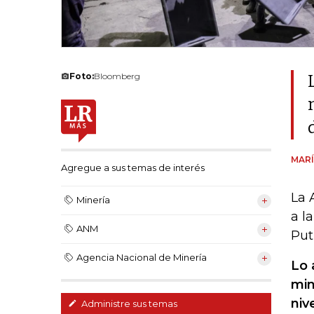
Foto:
Bloomberg
MARÍ
Agregue a sus temas de interés
La 
Minería
a l
ANM
Put
Agencia Nacional de Minería
Lo 
min
niv
Administre sus temas