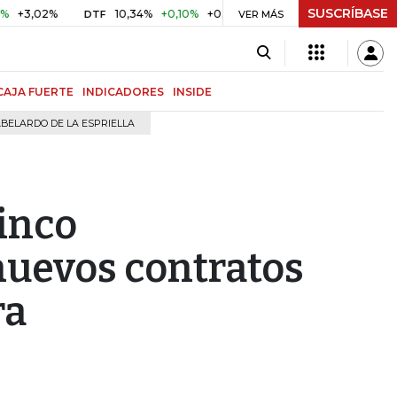
SUSCRÍBASE
02%
10,34%
+0,10%
+0,98%
$ 416,96
+$ 0,05
+0,01
DTF
UVR
VER MÁS
CAJA FUERTE
INDICADORES
INSIDE
BELARDO DE LA ESPRIELLA
inco
nuevos contratos
ra