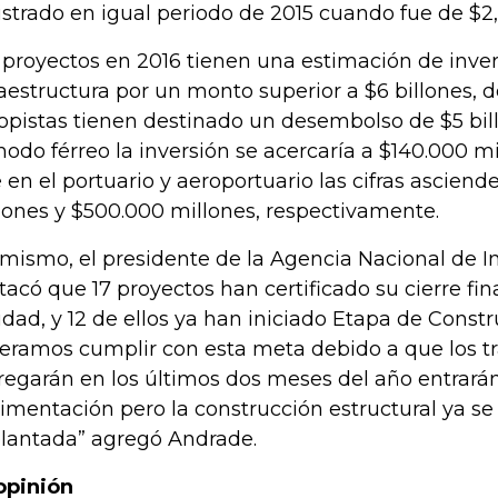
istrado en igual periodo de 2015 cuando fue de $2,
 proyectos en 2016 tienen una estimación de inve
raestructura por un monto superior a $6 billones, d
opistas tienen destinado un desembolso de $5 bill
modo férreo la inversión se acercaría a $140.000 m
 en el portuario y aeroportuario las cifras ascien
lones y $500.000 millones, respectivamente.
 mismo, el presidente de la Agencia Nacional de I
tacó que 17 proyectos han certificado su cierre fin
idad, y 12 de ellos ya han iniciado Etapa de Constr
eramos cumplir con esta meta debido a que los 
regarán en los últimos dos meses del año entrarán
imentación pero la construcción estructural ya s
lantada” agregó Andrade.
opinión