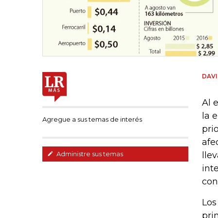
DAVI
Al 
la 
Agregue a sus temas de interés
pri
afe
lle
Administre sus temas
int
con
Los
pri