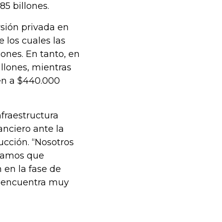
85 billones.
rsión privada en
e los cuales las
ones. En tanto, en
illones, mientras
den a $440.000
nfraestructura
anciero ante la
ucción. “Nosotros
tramos que
 en la fase de
e encuentra muy