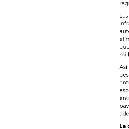
reg
Los
inf
aut
el 
que
mil
Así
des
ent
esp
ent
pav
ade
La 