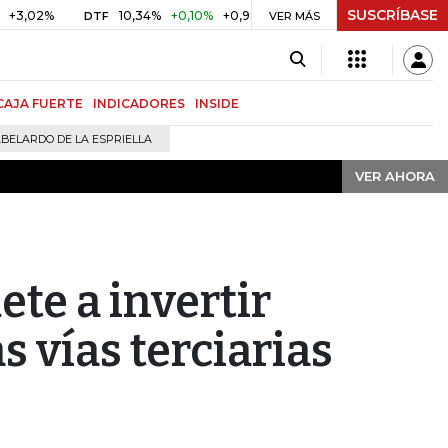
SUSCRÍBASE
VER AHORA
%
10,34%
+0,10%
+0,98%
$ 416,91
+$ 0,05
+0,01%
DTF
UVR
VER MÁS
CAJA FUERTE
INDICADORES
INSIDE
BELARDO DE LA ESPRIELLA
VER AHORA
te a invertir
as vías terciarias