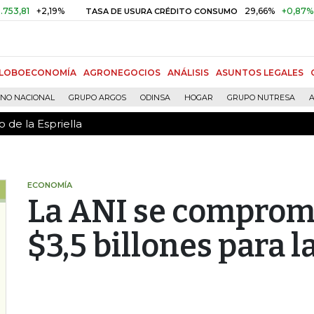
 de la Espriella
+2,19%
29,66%
+0,87%
+3,02
TASA DE USURA CRÉDITO CONSUMO
LOBOECONOMÍA
AGRONEGOCIOS
ANÁLISIS
ASUNTOS LEGALES
RNO NACIONAL
GRUPO ARGOS
ODINSA
HOGAR
GRUPO NUTRESA
A
 de la Espriella
ECONOMÍA
La ANI se comprome
$3,5 billones para l