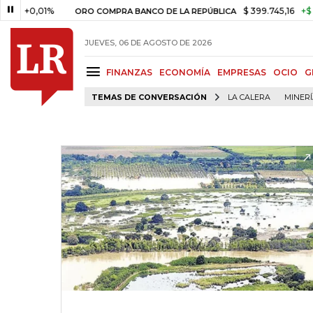
+0,01%
$ 399.745,16
+$ 2.295,
ORO COMPRA BANCO DE LA REPÚBLICA
JUEVES, 06 DE AGOSTO DE 2026
FINANZAS
ECONOMÍA
EMPRESAS
OCIO
G
TEMAS DE CONVERSACIÓN
LA CALERA
MINER