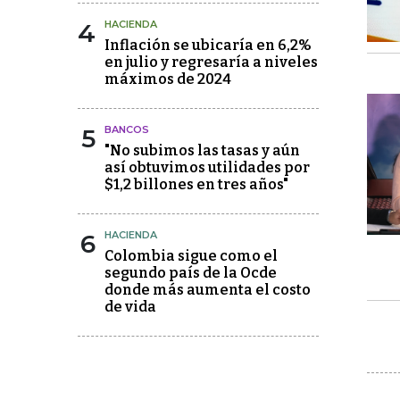
4
HACIENDA
Inflación se ubicaría en 6,2%
en julio y regresaría a niveles
máximos de 2024
5
BANCOS
"No subimos las tasas y aún
así obtuvimos utilidades por
$1,2 billones en tres años"
6
HACIENDA
Colombia sigue como el
segundo país de la Ocde
donde más aumenta el costo
de vida