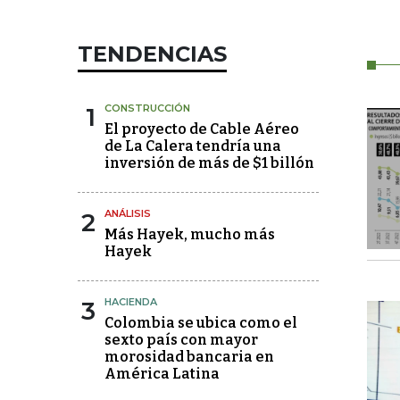
TENDENCIAS
1
CONSTRUCCIÓN
El proyecto de Cable Aéreo
de La Calera tendría una
inversión de más de $1 billón
2
ANÁLISIS
Más Hayek, mucho más
Hayek
3
HACIENDA
Colombia se ubica como el
sexto país con mayor
morosidad bancaria en
América Latina