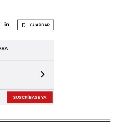
GUARDAR
ARA
Next slide
SUSCRÍBASE YA