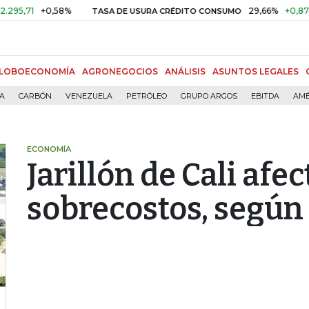
71
+0,58%
29,66%
+0,87%
+3
TASA DE USURA CRÉDITO CONSUMO
LOBOECONOMÍA
AGRONEGOCIOS
ANÁLISIS
ASUNTOS LEGALES
ÍA
CARBÓN
VENEZUELA
PETRÓLEO
GRUPO ARGOS
EBITDA
AMÉ
ECONOMÍA
Jarillón de Cali afe
sobrecostos, según