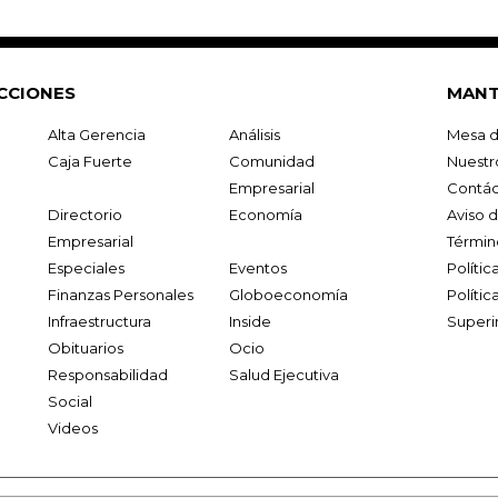
CCIONES
MANT
Alta Gerencia
Análisis
Mesa d
Caja Fuerte
Comunidad
Nuestr
Empresarial
Contác
Directorio
Economía
Aviso 
Empresarial
Términ
Especiales
Eventos
Políti
Finanzas Personales
Globoeconomía
Polític
Infraestructura
Inside
Superi
Obituarios
Ocio
Responsabilidad
Salud Ejecutiva
Social
Videos