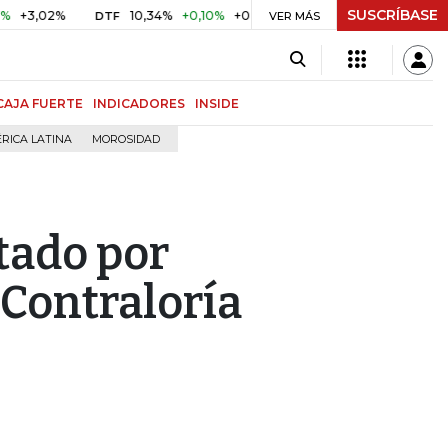
SUSCRÍBASE
,02%
10,34%
+0,10%
+0,98%
$ 416,86
+$ 0,05
+0,0
DTF
VER MÁS
UVR
CAJA FUERTE
INDICADORES
INSIDE
RICA LATINA
MOROSIDAD
ctado por
 Contraloría