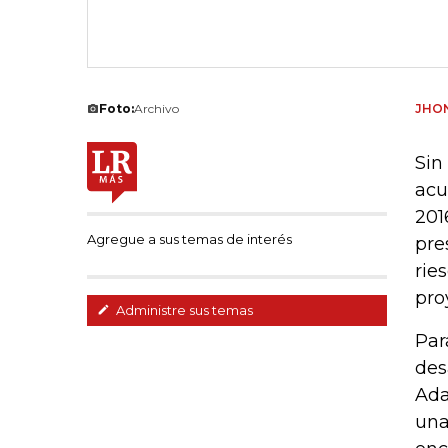
Foto:
Archivo
JHON
Sin
acu
201
Agregue a sus temas de interés
pre
rie
pro
Administre sus temas
Par
des
Ada
una