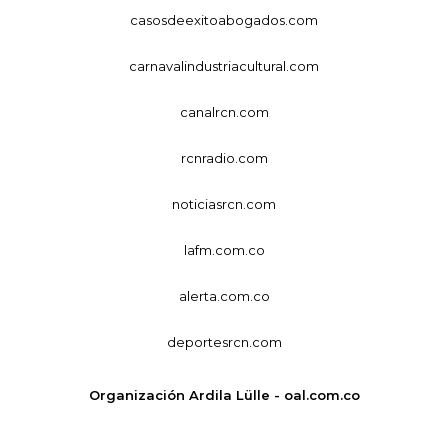
casosdeexitoabogados.com
carnavalindustriacultural.com
canalrcn.com
rcnradio.com
noticiasrcn.com
lafm.com.co
alerta.com.co
deportesrcn.com
Organización Ardila Lülle - oal.com.co