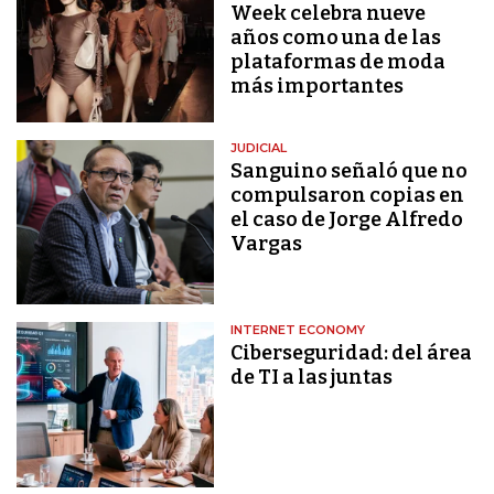
Week celebra nueve
años como una de las
plataformas de moda
más importantes
JUDICIAL
Sanguino señaló que no
compulsaron copias en
el caso de Jorge Alfredo
Vargas
INTERNET ECONOMY
Ciberseguridad: del área
de TI a las juntas