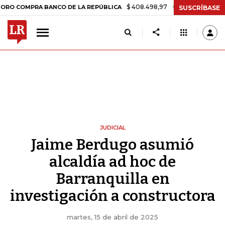
$ 408.498,97
+$ 8.753,81
+2,19%
PRA BANCO DE LA REPÚBLICA
T
SUSCRÍBASE
JUDICIAL
Jaime Berdugo asumió
alcaldía ad hoc de
Barranquilla en
investigación a constructora
martes, 15 de abril de 2025