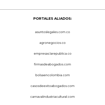
PORTALES ALIADOS:
asuntoslegales.com.co
agronegocios.co
empresas.larepublica.co
firmasdeabogados.com
bolsaencolombia.com
casosdeexitoabogados.com
carnavalindustriacultural.com