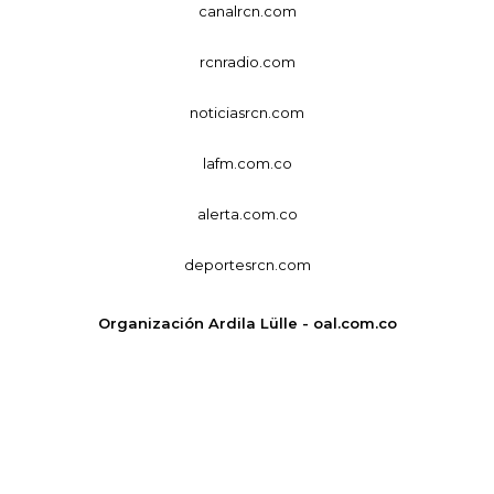
canalrcn.com
rcnradio.com
noticiasrcn.com
lafm.com.co
alerta.com.co
deportesrcn.com
Organización Ardila Lülle - oal.com.co