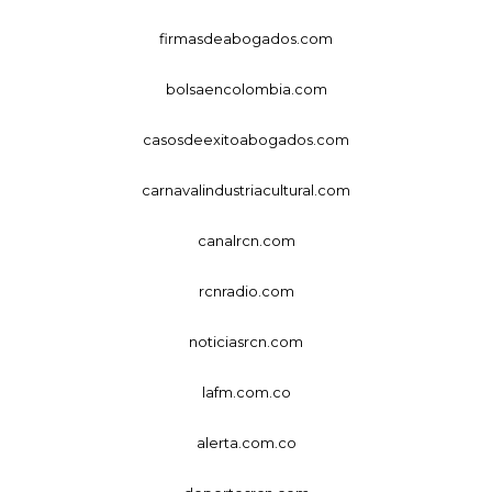
firmasdeabogados.com
bolsaencolombia.com
casosdeexitoabogados.com
carnavalindustriacultural.com
canalrcn.com
rcnradio.com
noticiasrcn.com
lafm.com.co
alerta.com.co