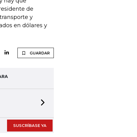
 y hay que
presidente de
transporte y
tados en dólares y
GUARDAR
ARA
Next slide
SUSCRÍBASE YA