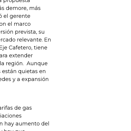
a propuesta
más demore, más
có el gerente
con el marco
rsión prevista, su
rcado relevante. En
Eje Cafetero, tiene
para extender
 la región. Aunque
 están quietas en
 redes y a expansión
arifas de gas
riaciones
ión hay aumento del