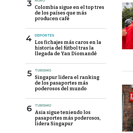
3
AGRO
Colombia sigue en el top tres
de los países que más
producen café
4
DEPORTES
Los fichajes más caros en la
historia del fútbol tras la
llegada de Yan Diomandé
5
TURISMO
Singapur lidera el ranking
de los pasaportes más
poderosos del mundo
6
TURISMO
Asia sigue teniendo los
pasaportes más poderosos,
lidera Singapur