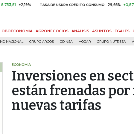
1
+2,19%
29,66%
+0,87%
+3,
TASA DE USURA CRÉDITO CONSUMO
LOBOECONOMÍA
AGRONEGOCIOS
ANÁLISIS
ASUNTOS LEGALES
RNO NACIONAL
GRUPO ARGOS
ODINSA
HOGAR
GRUPO NUTRESA
A
ECONOMÍA
Inversiones en sect
están frenadas por f
nuevas tarifas