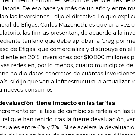
tenimiento. Entonces, seguimos pendientes de l
ulatoria. De eso hace ya más de un año y entre 
dan las inversiones”, dijo el directivo. Lo que expli
eral de Efigas, Carlos Mazeneth, es que una vez 
ulatorio, las firmas presentan, de acuerdo a la inve
ediente tarifario que debe aprobar la Creg por me
caso de Efigas, que comercializa y distribuye en el 
diente en 2015 inversiones por $10.000 millones 
vas redes en, por lo menos, cuatro municipios de
ano no dio datos concretos de cuántas inversiones
país, sí dijo que van a infraestructura, a actualizar
a nuevos consumos.
devaluación tiene impacto en las tarifas
incremento en la tasa de cambio se refleja en las t
ural que han tenido, tras la fuerte devaluación, va
suales entre 6% y 7%. “Si se acelera la devaluac