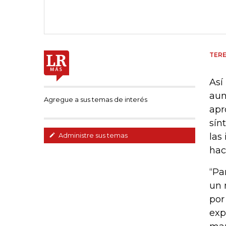
TERE
Así
aun
Agregue a sus temas de interés
apr
sín
las
Administre sus temas
hac
“Pa
un 
por
exp