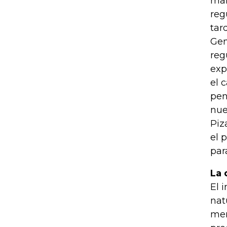
man
reg
tar
Gen
reg
exp
el 
pen
nue
Piz
el 
par
La 
El 
nat
men