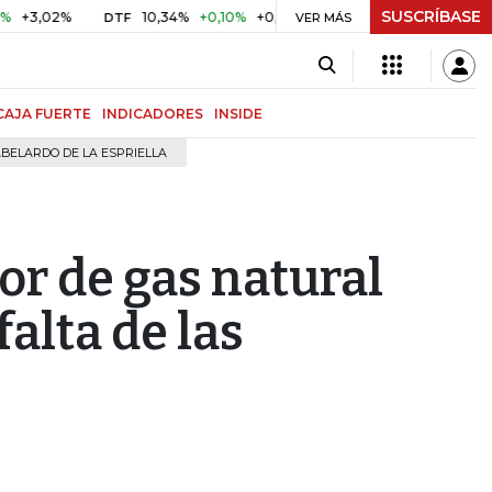
SUSCRÍBASE
02%
10,34%
+0,10%
+0,98%
$ 417,01
+$ 0,05
+0,01%
DTF
UVR
VER MÁS
CAJA FUERTE
INDICADORES
INSIDE
BELARDO DE LA ESPRIELLA
or de gas natural
alta de las