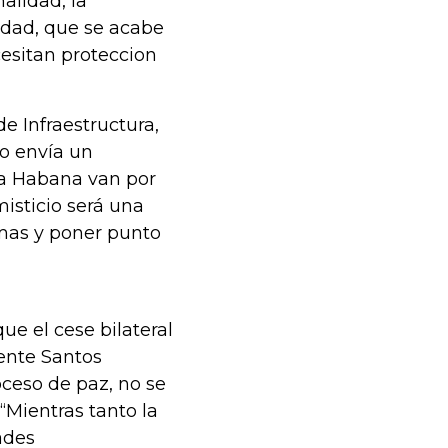
nalidad, la
idad, que se acabe
cesitan proteccion
e Infraestructura,
o envía un
La Habana van por
isticio será una
rmas y poner punto
ue el cese bilateral
dente Santos
oceso de paz, no se
“Mientras tanto la
ades