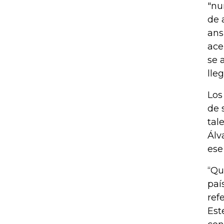
"n
u
de 
ans
ace
se 
lle
Los
de 
tal
Álv
ese
“Qu
paí
ref
Est