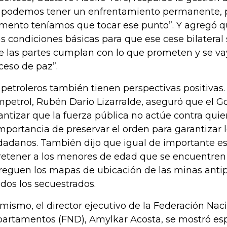
 podemos tener un enfrentamiento permanente, p
ento teníamos que tocar ese punto”. Y agregó q
s condiciones básicas para que ese cese bilateral s
e las partes cumplan con lo que prometen y se v
ceso de paz”.
 petroleros también tienen perspectivas positivas.
petrol, Rubén Darío Lizarralde, aseguró que el 
antizar que la fuerza pública no actúe contra quie
importancia de preservar el orden para garantizar 
dadanos. También dijo que igual de importante es
retener a los menores de edad que se encuentren e
reguen los mapas de ubicación de las minas antip
odos los secuestrados.
 mismo, el director ejecutivo de la Federación Nac
artamentos (FND), Amylkar Acosta, se mostró es