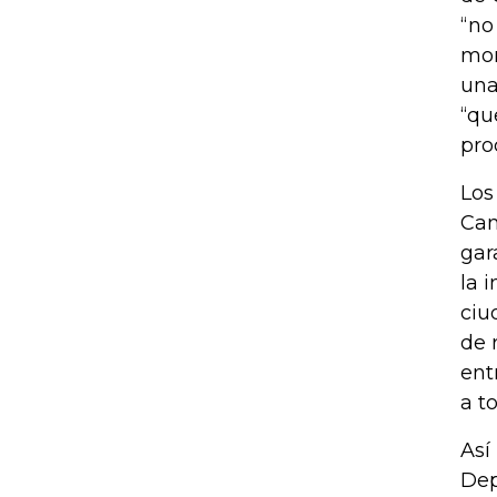
“no
mom
una
“qu
pro
Los
Cam
gar
la 
ciu
de 
ent
a t
Así
Dep