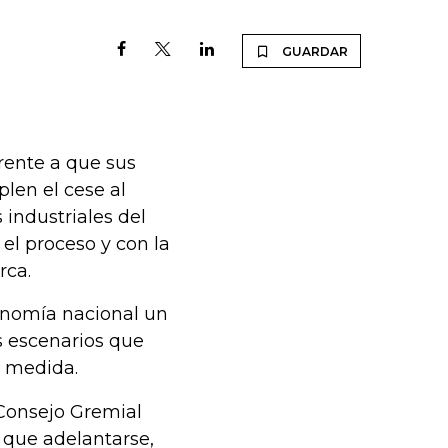
GUARDAR
rente a que sus
len el cese al
 industriales del
el proceso y con la
rca.
conomía nacional un
s escenarios que
a medida.
 Consejo Gremial
 que adelantarse,