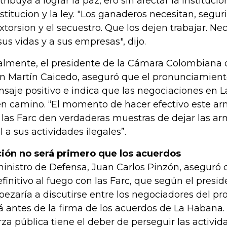
tribuya a lograr la paz, ero sin afectar la institucio
titucion y la ley. "
Los ganaderos necesitan, segur
extorsion y el secuestro. Que los dejen trabajar. Ne
sus vidas y a sus empresas
", dijo.
almente, el presidente de la Cámara Colombiana d
n Martín Caicedo, aseguró que el pronunciamient
saje positivo e indica que las negociaciones en 
n camino. “El momento de hacer efectivo este arm
 las Farc den verdaderas muestras de dejar las a
al a sus actividades ilegales”.
ión no será primero que los acuerdos
ministro de Defensa, Juan Carlos Pinzón, aseguró q
efinitivo al fuego con las Farc, que según el presi
ezaría a discutirse entre los negociadores del pr
á antes de la firma de los acuerdos de La Habana. 
rza pública tiene el deber de perseguir las activid