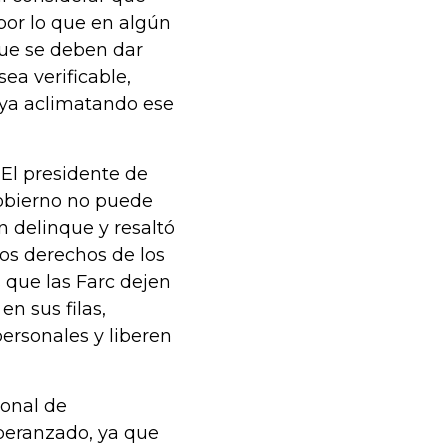
or lo que en algún
ue se deben dar
ea verificable,
aya aclimatando ese
 El presidente de
Gobierno no puede
n delinque y resaltó
los derechos de los
 que las Farc dejen
n sus filas,
ersonales y liberen
ional de
peranzado, ya que