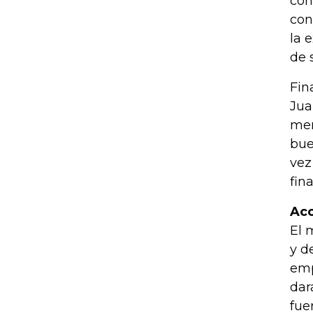
con
cons
la 
de 
Fin
Jua
men
bue
vez
fin
Acc
El 
y d
emp
dar
fue