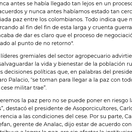
nca antes se había llegado tan lejos en un proces
acuerdos y nunca antes habíamos estado tan cerc
iada paz entre los colombianos. Todo indica que
rcando al fin del fin de esta larga y cruenta guerr
acaba de dar es claro que el proceso de negociac
gado al punto de no retorno".
 líderes gremiales del sector agropecuario advirti
salvaguardar la vida y bienestar de la población r
es decisiones políticas que, en palabras del presid
aro Palacio, “se toman para llegar a la paz con tod
 cese militar trae”.
eremos la paz pero no se puede poner en riesgo l
s”, destacó el presidente de Asoporcicultores, Car
erencia a las condiciones del cese.
Por su parte, Ca
efan, gerente de Analac, dijo estar de acuerdo con