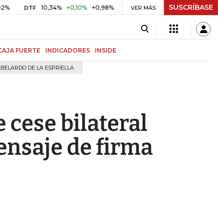
SUSCRÍBASE
10,34%
+0,10%
+0,98%
$ 416,91
+$ 0,05
+0,01%
DTF
UVR
VER MÁS
B
CAJA FUERTE
INDICADORES
INSIDE
BELARDO DE LA ESPRIELLA
 cese bilateral
ensaje de firma