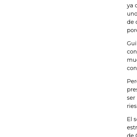
ya 
uno
de 
por
Gui
con
mue
con
Per
pre
ser
rie
El 
est
de 