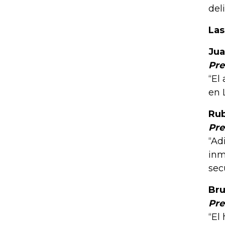
del
Las
Jua
Pre
“El
en 
Rub
Pre
“Ad
inm
sec
Bru
Pre
“El