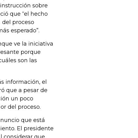
instrucción sobre
oció que “el hecho
 del proceso
más esperado”.
que ve la iniciativa
eresante porque
uáles son las
s información, el
ró que a pesar de
ción un poco
r del proceso.
 anuncio que está
ento. El presidente
al considerar que