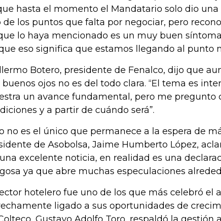
que hasta el momento el Mandatario solo dio una 
 de los puntos que falta por negociar, pero recon
que lo haya mencionado es un muy buen síntoma
que eso significa que estamos llegando al punto 
llermo Botero, presidente de Fenalco, dijo que aun
 buenos ojos no es del todo clara. “El tema es int
stra un avance fundamental, pero me pregunto c
diciones y a partir de cuándo será”.
o no es el único que permanece a la espera de má
sidente de Asobolsa, Jaime Humberto López, acla
 una excelente noticia, en realidad es una declara
sgosa ya que abre muchas especulaciones alrededo
sector hotelero fue uno de los que más celebró el
rechamente ligado a sus oportunidades de crecimi
Colteco, Gustavo Adolfo Toro, respaldó la gestión 