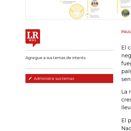
PAU
El 
neg
Agregue a sus temas de interés
fue
paí
sen
Administre sus temas
La 
cre
lle
El 
Nac