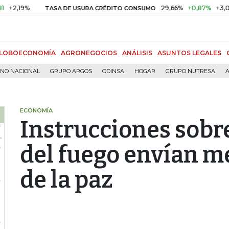
19%
29,66%
+0,87%
+3,02%
TASA DE USURA CRÉDITO CONSUMO
LOBOECONOMÍA
AGRONEGOCIOS
ANÁLISIS
ASUNTOS LEGALES
RNO NACIONAL
GRUPO ARGOS
ODINSA
HOGAR
GRUPO NUTRESA
A
ECONOMÍA
Instrucciones sobre
del fuego envían m
de la paz