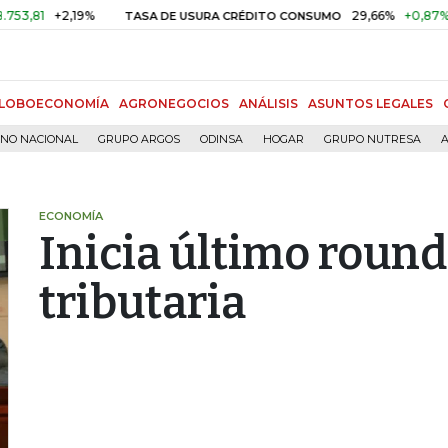
+2,19%
29,66%
+0,87%
+3,02
TASA DE USURA CRÉDITO CONSUMO
LOBOECONOMÍA
AGRONEGOCIOS
ANÁLISIS
ASUNTOS LEGALES
RNO NACIONAL
GRUPO ARGOS
ODINSA
HOGAR
GRUPO NUTRESA
A
ECONOMÍA
Inicia último round
tributaria