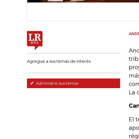
AND
Ano
tri
Agregue a sus temas de interés
pro
más
com
Administre sus temas
La 
Cam
El 
apo
rég