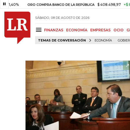
0%
$ 408.498,97
+$ 8.753,81
ORO COMPRA BANCO DE LA REPÚBLICA
SÁBADO, 08 DE AGOSTO DE 2026
FINANZAS
ECONOMÍA
EMPRESAS
OCIO
G
TEMAS DE CONVERSACIÓN
ECONOMÍA
GOBIE