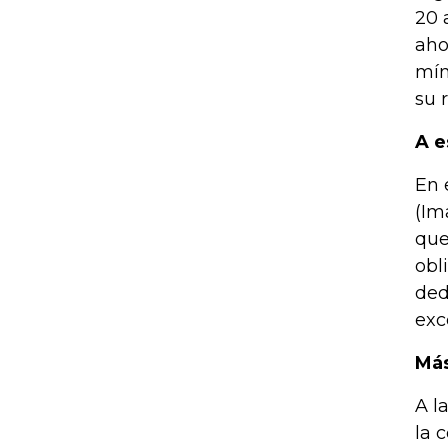
20 
aho
mín
su 
A e
En 
(Im
que
obl
ded
exc
Más
A l
la 