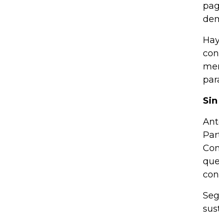
pag
dem
Hay
con
men
par
Sin
Ant
Par
Con
que
con
Seg
sus