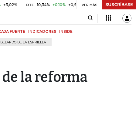
SUSCRÍBASE
%
10,34%
+0,10%
+0,98%
$ 416,96
+$ 0,05
+0,01%
DTF
UVR
VER MÁS
CAJA FUERTE
INDICADORES
INSIDE
BELARDO DE LA ESPRIELLA
 de la reforma