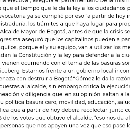
ma efectiva”, asegura el parlamentario.De la m
e que el tiempo que le da la ley a los ciudadanos
revocatoria ya se cumplió por eso “a partir de hoy in
istraduría, los trámites a que haya lugar para prop
 Alcalde Mayor de Bogotá, antes de que la crisis s
gresista aseguró que los capitalinos pueden a part
nquilos, porque el y su equipo, van a utilizar los
ndan la Constitución y la ley para defender a la ci
 vienen ocurriendo con el tema de las basuras so
 iceberg. Estamos frente a un gobierno local inc
naza con destruir a Bogotá".Gómez le da la razó
puestas al alcalde, sin embargo critica la ejecución
neación y diligencia que, en su opinión, saltan a la
su política basura cero, movilidad, educación, salu
lica que a partir de hoy deberá recolectar, junto c
 de los votos que obtuvo el alcalde, “eso nos da a
 personas que nos apoyen una vez que eso pase lo