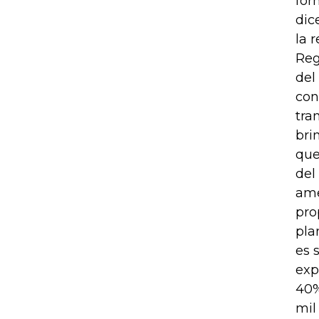
for
dic
la 
Reg
del
con
tra
bri
que
del
ame
pro
pla
es 
exp
40%
mil