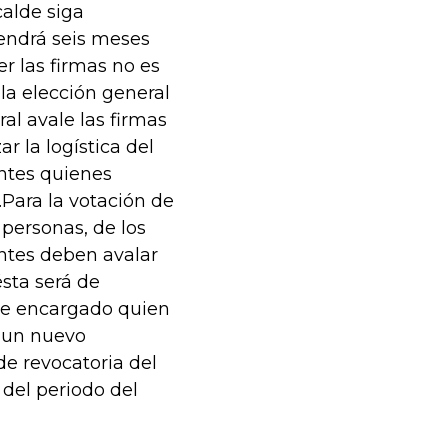
calde siga
tendrá seis meses
er las firmas no es
la elección general
al avale las firmas
r la logística del
antes quienes
.Para la votación de
 personas, de los
antes deben avalar
ésta será de
lde encargado quien
e un nuevo
de revocatoria del
 del periodo del