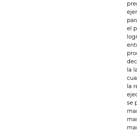
pre
eje
par
el 
log
ent
pro
dec
la 
cua
la 
eje
se 
man
man
man