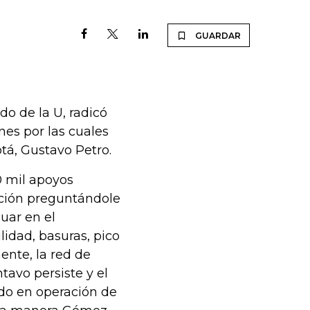
GUARDAR
do de la U, radicó
nes por las cuales
tá, Gustavo Petro.
0 mil apoyos
ación preguntándole
uar en el
idad, basuras, pico
ente, la red de
tavo persiste y el
do en operación de