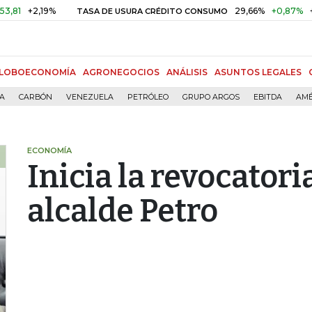
+2,19%
29,66%
+0,87%
+3,02
TASA DE USURA CRÉDITO CONSUMO
LOBOECONOMÍA
AGRONEGOCIOS
ANÁLISIS
ASUNTOS LEGALES
ÍA
CARBÓN
VENEZUELA
PETRÓLEO
GRUPO ARGOS
EBITDA
AMÉ
ECONOMÍA
Inicia la revocatori
alcalde Petro