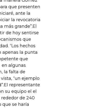
isma manera Gómez
 para que presenten
iciaré, ante la
iciar la revocatoria
ea más grande”.El
ir de hoy sentirse
 mecanismos que
udad. “Los hechos
n apenas la punta
ompetente que
n en algunas
, la falta de
 vista, “un ejemplo
d”.El representante
on su equipo el el
l rededor de 240
 que se haría