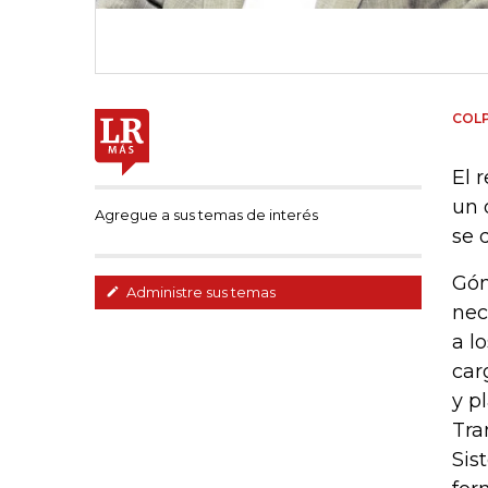
COL
El 
un 
Agregue a sus temas de interés
se 
Góm
Administre sus temas
nec
a l
car
y p
Tra
Sis