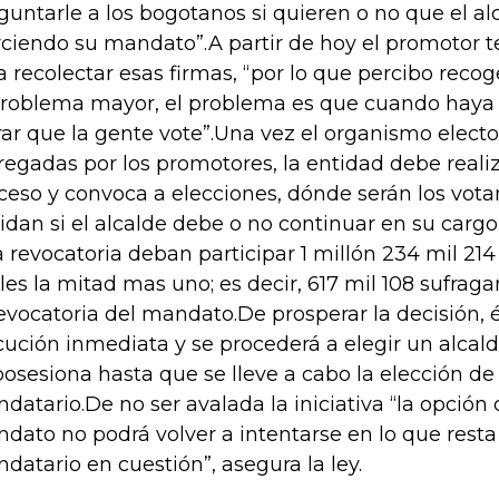
guntarle a los bogotanos si quieren o no que el al
rciendo su mandato”.A partir de hoy el promotor 
a recolectar esas firmas, “por lo que percibo recog
problema mayor, el problema es que cuando haya 
rar que la gente vote”.Una vez el organismo elector
regadas por los promotores, la entidad debe realiza
ceso y convoca a elecciones, dónde serán los vot
idan si el alcalde debe o no continuar en su cargo
la revocatoria deban participar 1 millón 234 mil 214
les la mitad mas uno; es decir, 617 mil 108 sufrag
revocatoria del mandato.De prosperar la decisión, 
cución inmediata y se procederá a elegir un alca
posesiona hasta que se lleve a cabo la elección d
datario.De no ser avalada la iniciativa “la opción 
dato no podrá volver a intentarse en lo que resta
datario en cuestión”, asegura la ley.