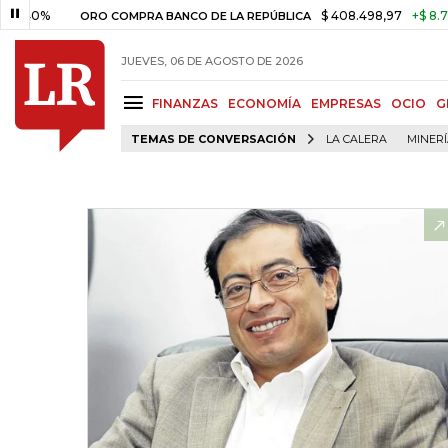
0%
$ 408.498,97
+$ 8.753,81
ORO COMPRA BANCO DE LA REPÚBLICA
JUEVES, 06 DE AGOSTO DE 2026
FINANZAS
ECONOMÍA
EMPRESAS
OCIO
G
TEMAS DE CONVERSACIÓN
LA CALERA
MINER