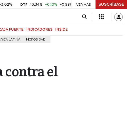
SUSCRÍBASE
%
10,34%
+0,10%
+0,98%
$ 416,86
+$ 0,05
+0,01%
DTF
UVR
VER MÁS
CAJA FUERTE
INDICADORES
INSIDE
RICA LATINA
MOROSIDAD
a contra el