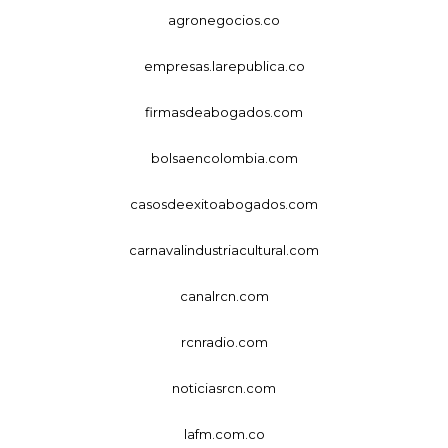
agronegocios.co
empresas.larepublica.co
firmasdeabogados.com
bolsaencolombia.com
casosdeexitoabogados.com
carnavalindustriacultural.com
canalrcn.com
rcnradio.com
noticiasrcn.com
lafm.com.co