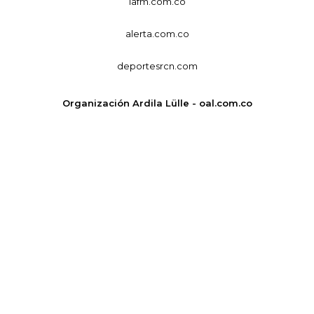
lafm.com.co
alerta.com.co
deportesrcn.com
Organización Ardila Lülle - oal.com.co