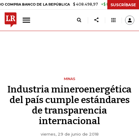
$ 408.498,97
+$ 8.753,81
+2,19%
RA BANCO DE LA REPÚBLICA
TAS
SUSCRÍBASE
MINAS
Industria mineroenergética
del país cumple estándares
de transparencia
internacional
viernes, 29 de junio de 2018