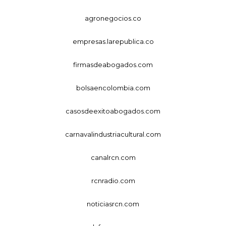
agronegocios.co
empresas.larepublica.co
firmasdeabogados.com
bolsaencolombia.com
casosdeexitoabogados.com
carnavalindustriacultural.com
canalrcn.com
rcnradio.com
noticiasrcn.com