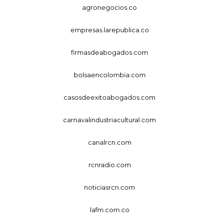
agronegocios.co
empresas.larepublica.co
firmasdeabogados.com
bolsaencolombia.com
casosdeexitoabogados.com
carnavalindustriacultural.com
canalrcn.com
rcnradio.com
noticiasrcn.com
lafm.com.co