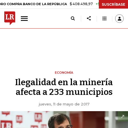
$ 408.498,97
+$ 8.753,81
+2,19%
RA BANCO DE LA REPÚBLICA
TA
SUSCRÍBASE
ECONOMÍA
Ilegalidad en la minería
afecta a 233 municipios
jueves, 11 de mayo de 2017